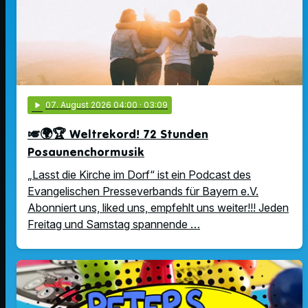
play_arrow
07
. August 2026 04:00
· 03:09
🎺🌍🏆 Weltrekord! 72 Stunden
Posaunenchormusik
„Lasst die Kirche im Dorf“ ist ein Podcast des
Evangelischen Presseverbands für Bayern e.V.
Abonniert uns, liked uns, empfehlt uns weiter!!! Jeden
Freitag und Samstag spannende …