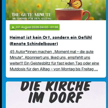
play_arrow
07
. August 2026 04:00
· 01:38
Heimat ist kein Ort, sondern ein Gefühl
(Renate Schindelbauer)
45 Autor*innen machen „Moment mal – die gute
Minute“. Abonniert uns, liked uns, empfehlt uns
weiter!!! Ein Geistesblitz für fast jeden Tag oder eine
Mutdosis für den Alltag – von Montag bis Freitag …