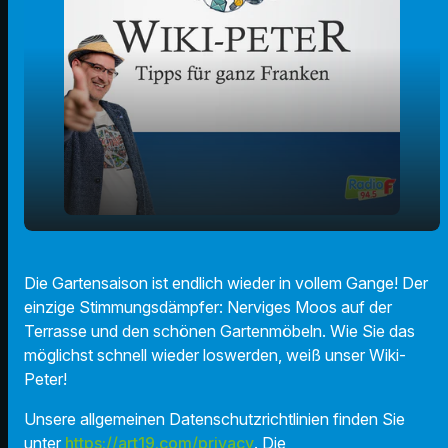
Wie entferne ich nerviges Moos von der
play_arrow
Die Gartensaison ist endlich wieder in vollem Gange! Der
Gartenterrasse?
einzige Stimmungsdämpfer: Nerviges Moos auf der
00:00
01:52
Terrasse und den schönen Gartenmöbeln. Wie Sie das
möglichst schnell wieder loswerden, weiß unser Wiki-
Peter!
Unsere allgemeinen Datenschutzrichtlinien finden Sie
unter
https://art19.com/privacy
. Die