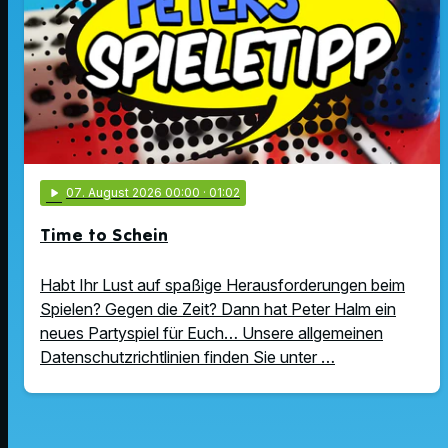
play_arrow
07
. August 2026 00:00
· 01:02
Time to Schein
Habt Ihr Lust auf spaßige Herausforderungen beim
Spielen? Gegen die Zeit? Dann hat Peter Halm ein
neues Partyspiel für Euch… Unsere allgemeinen
Datenschutzrichtlinien finden Sie unter …