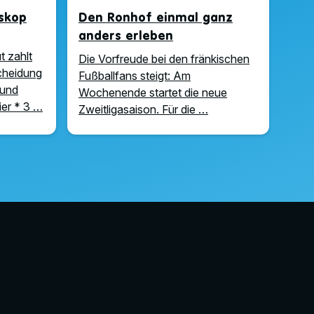
oskop
Den Ronhof einmal ganz
anders erleben
t zahlt
Die Vorfreude bei den fränkischen
scheidung
Fußballfans steigt: Am
 und
Wochenende startet die neue
ier * 3 …
Zweitligasaison. Für die …