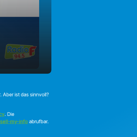
 Aber ist das sinnvoll?
cy
. Die
sell-my-info
abrufbar.