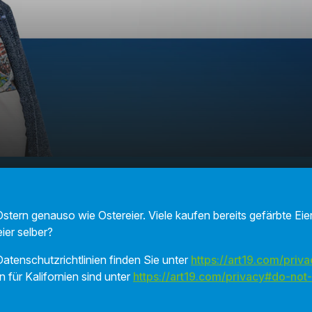
wir Ostereier
00:00
01:44
tern genauso wie Ostereier. Viele kaufen bereits gefärbte Eier.
ier selber?
atenschutzrichtlinien finden Sie unter
https://art19.com/priva
n für Kalifornien sind unter
https://art19.com/privacy#do-not-