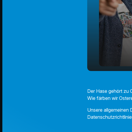
Wie färben 
play_arrow
selber?
Der Hase gehört zu Os
Wie färben wir Ostere
Unsere allgemeinen D
Datenschutzrichtlinie