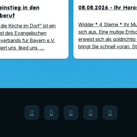
instieg in den
08.08.2026 - Ihr Hor
rberuf
Widder * 4 Sterne * Ihr Mu
die Kirche im Dorf“ ist ein
sich aus. Eine mutige Ent
t des Evangelischen
erweist sich als goldrichtig
verbands für Bayern e.V.
bringt Sie schnell voran. St
ert uns, liked uns, …