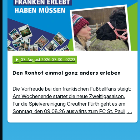
play_arrow
07
. August 2026 07:30
· 02:22
Den Ronhof einmal ganz anders erleben
Die Vorfreude bei den fränkischen Fußballfans steigt:
Am Wochenende startet die neue Zweitligasaison.
Für die Spielvereinigung Greuther Fürth geht es am
Sonntag, den 09.08.26 auswärts zum FC St. Pauli, …