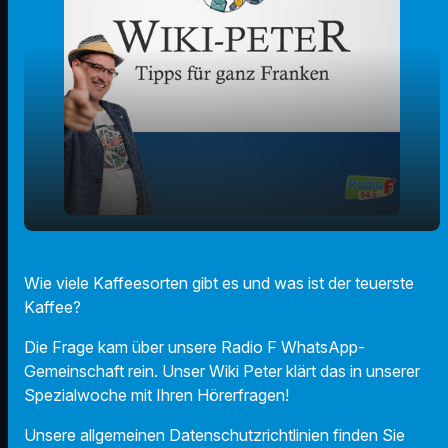
Wie viele Kaffeesorten gibt es und was ist
play_arrow
Wie viele Kaffeesorten gibt es und was ist der teuerste
der teuerste Kaffee?
Kaffee?
00:00
02:13
Die Frage kam über unsere Radio F WhatsApp-
Gemeinschaft rein. Unser Wiki Peter klärt das in unserer
Spezialwoche mit Ihren Hörerfragen!
Unsere allgemeinen Datenschutzrichtlinien finden Sie