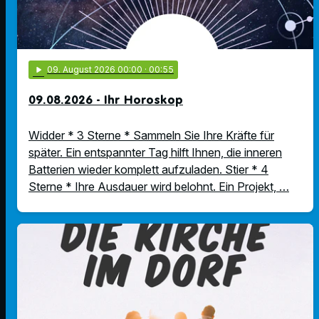
play_arrow
09
. August 2026 00:00
· 00:55
09.08.2026 - Ihr Horoskop
Widder * 3 Sterne * Sammeln Sie Ihre Kräfte für
später. Ein entspannter Tag hilft Ihnen, die inneren
Batterien wieder komplett aufzuladen. Stier * 4
Sterne * Ihre Ausdauer wird belohnt. Ein Projekt, …