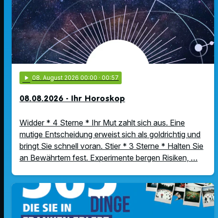
play_arrow
08
. August 2026 00:00
· 00:57
08.08.2026 - Ihr Horoskop
Widder * 4 Sterne * Ihr Mut zahlt sich aus. Eine
mutige Entscheidung erweist sich als goldrichtig und
bringt Sie schnell voran. Stier * 3 Sterne * Halten Sie
an Bewährtem fest. Experimente bergen Risiken, …