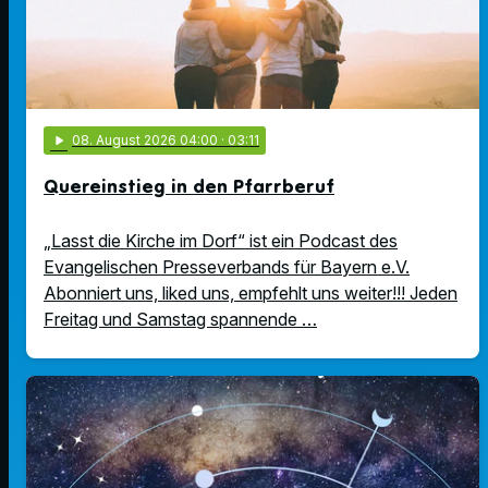
play_arrow
08
. August 2026 04:00
· 03:11
Quereinstieg in den Pfarrberuf
„Lasst die Kirche im Dorf“ ist ein Podcast des
Evangelischen Presseverbands für Bayern e.V.
Abonniert uns, liked uns, empfehlt uns weiter!!! Jeden
Freitag und Samstag spannende …