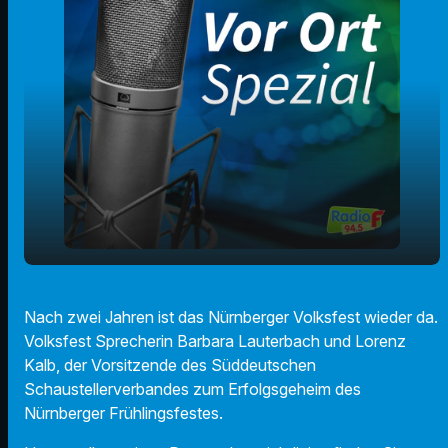
Wieder Frühlingsfest ! - Volksfestsprecherin
play_arrow
Nach zwei Jahren ist das Nürnberger Volksfest wieder da.
Barbara Lauterbach und Lorenz Kalb
Volksfest Sprecherin Barbara Lauterbach und Lorenz
00:00
20:32
Kalb, der Vorsitzende des Süddeutschen
Schaustellerverbandes zum Erfolgsgeheim des
Nürnberger Frühlingsfestes.