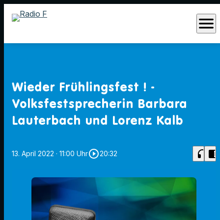
menu
Wieder Frühlingsfest ! -
Volksfestsprecherin Barbara
Lauterbach und Lorenz Kalb
play_circle_outline
headphones
chrome_reader_mode
13. April 2022
· 11:00 Uhr
20:32