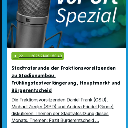
play_arrow
22
. Juli 2026 21:00
· 50:49
Stadtratsrunde der Fraktionsvorsitzenden
zu Stadionumbau,
Frühlingsfestverlängerung, Hauptmarkt und
Bürgerentscheid
Die Fraktionsvorsitzenden Daniel Frank (CSU),
Michael Ziegler (SPD) und Andrea Friedel (Grüne)
diskutieren Themen der Stadtratssitzung dieses
Monats. Themen: Fazit Bürgerentscheid …