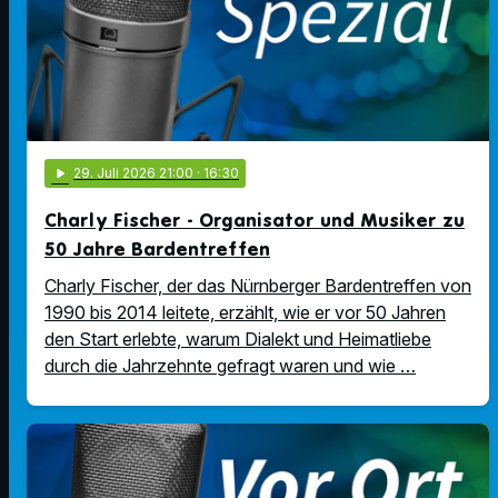
play_arrow
29
. Juli 2026 21:00
· 16:30
Charly Fischer - Organisator und Musiker zu
50 Jahre Bardentreffen
Charly Fischer, der das Nürnberger Bardentreffen von
1990 bis 2014 leitete, erzählt, wie er vor 50 Jahren
den Start erlebte, warum Dialekt und Heimatliebe
durch die Jahrzehnte gefragt waren und wie …