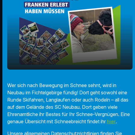
play_arrow
Wintersportvergnügen auf der Bleaml Alm
Wer sich nach Bewegung im Schnee sehnt, wird in
Neubau im Fichtelgebirge fündig! Dort geht sowohl eine
00:00
02:41
Runde Skifahren, Langlaufen oder auch Rodeln – all das
auf dem Gelände des SC Neubau. Dort geben viele
Ehrenamtliche ihr Bestes für Ihr Schnee-Vergnügen. Eine
genaue Übersicht mit Schneebreicht findet ihr
hier
.
Unsere allgemeinen Datenschutzrichtlinien finden Sie