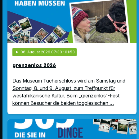
play_arrow
06
. August 2026 07:30
· 01:53
grenzenlos 2026
Das Museum Tucherschloss wird am Samstag und
Sonntag, 8. und 9. August, zum Treffpunkt für
westafrikanische Kultur. Beim „grenzenlos“-Fest
können Besucher die beiden togolesischen …