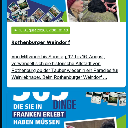
play_arrow
10
. August 2026 07:30
· 01:43
Rothenburger Weindorf
Von Mittwoch bis Sonntag, 12. bis 16. August,
verwandelt sich die historische Altstadt von
Rothenburg ob der Tauber wieder in ein Paradies für
Weinliebhaber. Beim Rothenburger Weindorf …