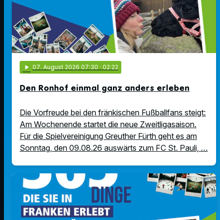
play_arrow
07
. August 2026 07:30
· 02:22
Den Ronhof einmal ganz anders erleben
Die Vorfreude bei den fränkischen Fußballfans steigt:
Am Wochenende startet die neue Zweitligasaison.
Für die Spielvereinigung Greuther Fürth geht es am
Sonntag, den 09.08.26 auswärts zum FC St. Pauli, …