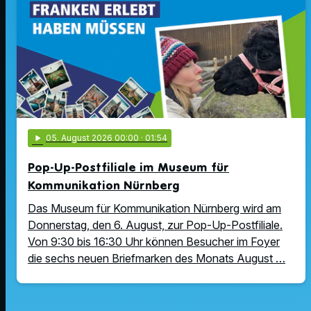
play_arrow
05
. August 2026 00:00
· 01:54
Pop-Up-Postfiliale im Museum für
Kommunikation Nürnberg
Das Museum für Kommunikation Nürnberg wird am
Donnerstag, den 6. August, zur Pop-Up-Postfiliale.
Von 9:30 bis 16:30 Uhr können Besucher im Foyer
die sechs neuen Briefmarken des Monats August …