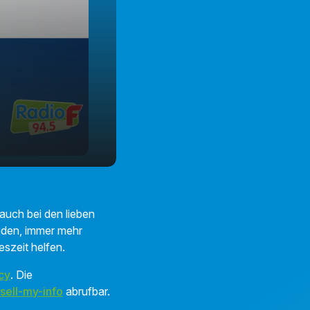
auch bei den lieben
Süden, immer mehr
eszeit helfen.
cy
. Die
sell-my-info
abrufbar.