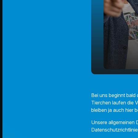
Worauf soll
play_arrow
achten?
Bei uns beginnt bald
Tierchen laufen die 
bleiben ja auch hier 
Unsere allgemeinen D
Datenschutzrichtlinie