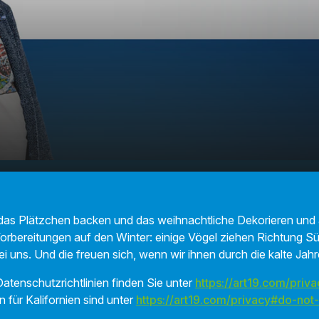
te ich beim Vögel füttern
00:00
01:43
 das Plätzchen backen und das weihnachtliche Dekorieren und 
Vorbereitungen auf den Winter: einige Vögel ziehen Richtung 
bei uns. Und die freuen sich, wenn wir ihnen durch die kalte Jahr
atenschutzrichtlinien finden Sie unter
https://art19.com/priva
n für Kalifornien sind unter
https://art19.com/privacy#do-not-