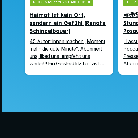
play_arrow
07
. August 2026 04:00
· 01:38
play_arrow
07
Heimat ist kein Ort,
🎺🌍
sondern ein Gefühl (Renate
Stun
Schindelbauer)
Posa
45 Autor*innen machen „Moment
„Lasst 
mal – die gute Minute“. Abonniert
Podcas
uns, liked uns, empfehlt uns
Presse
weiter!!! Ein Geistesblitz für fast …
Abonni