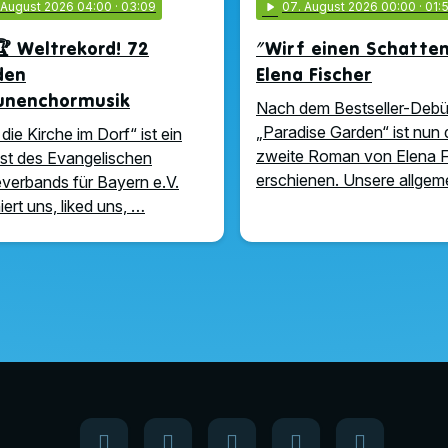
. August 2026 04:00
· 03:09
play_arrow
07
. August 2026 00:00
· 01:
 Weltrekord! 72
"Wirf einen Schatte
den
Elena Fischer
unenchormusik
Nach dem Bestseller-Debü
„Paradise Garden“ ist nun 
die Kirche im Dorf“ ist ein
zweite Roman von Elena F
t des Evangelischen
erschienen. Unsere allge
verbands für Bayern e.V.
ert uns, liked uns, …