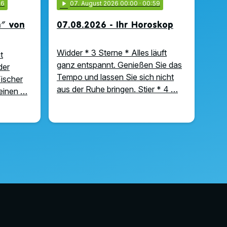
56
play_arrow
07
. August 2026 00:00
· 00:59
n" von
07.08.2026 - Ihr Horoskop
Widder * 3 Sterne * Alles läuft
t
ganz entspannt. Genießen Sie das
der
Tempo und lassen Sie sich nicht
ischer
aus der Ruhe bringen. Stier * 4 …
meinen …