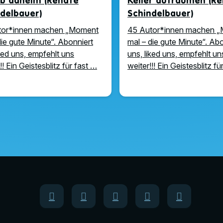
ub daheim (Renate
Keller aufräumen (R
delbauer)
Schindelbauer)
tor*innen machen „Moment
45 Autor*innen machen 
die gute Minute“. Abonniert
mal – die gute Minute“. Ab
iked uns, empfehlt uns
uns, liked uns, empfehlt un
!! Ein Geistesblitz für fast …
weiter!!! Ein Geistesblitz fü