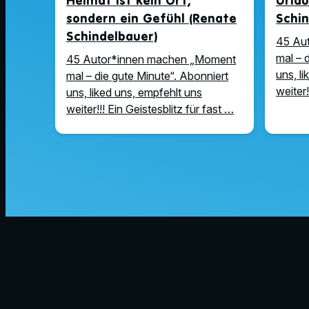
Heimat ist kein Ort,
Urla
sondern ein Gefühl (Renate
Schin
Schindelbauer)
45 Au
mal – 
45 Autor*innen machen „Moment
uns, l
mal – die gute Minute“. Abonniert
weiter!
uns, liked uns, empfehlt uns
weiter!!! Ein Geistesblitz für fast …