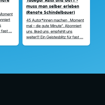
enate
Yadegar Asisi und Gott -
muss man selber erleben
(Renate Schindelbauer)
„Moment
onniert
45 Autor*innen machen „Moment
s
mal – die gute Minute“. Abonniert
r fast …
uns, liked uns, empfehlt uns
weiter!!! Ein Geistesblitz für fast …