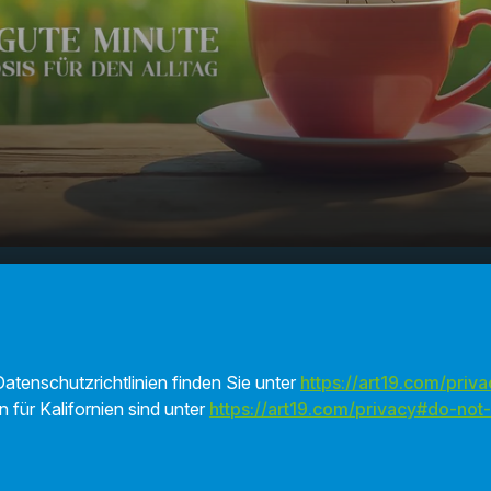
ifen und
00:00
01:33
atenschutzrichtlinien finden Sie unter
https://art19.com/priva
n für Kalifornien sind unter
https://art19.com/privacy#do-not-