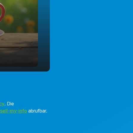
cy
. Die
sell-my-info
abrufbar.