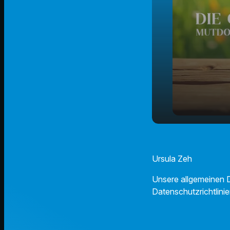
Zeit zum Re
play_arrow
Wachsen
Ursula Zeh
Unsere allgemeinen D
Datenschutzrichtlinie