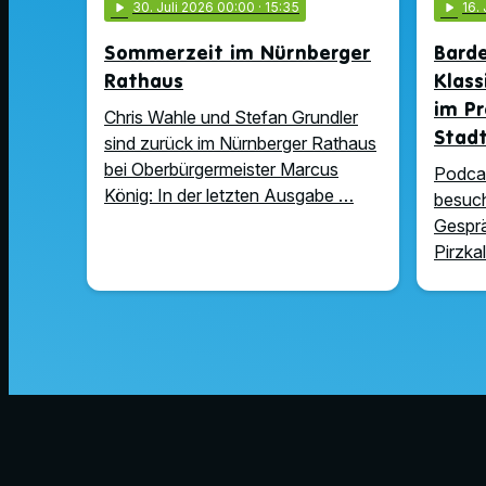
play_arrow
30
. Juli 2026 00:00
· 15:35
play_arrow
16
.
Sommerzeit im Nürnberger
Barde
Rathaus
Klass
im Pr
Chris Wahle und Stefan Grundler
Stad
sind zurück im Nürnberger Rathaus
bei Oberbürgermeister Marcus
Podcas
König: In der letzten Ausgabe …
besuch
Gesprä
Pirzka