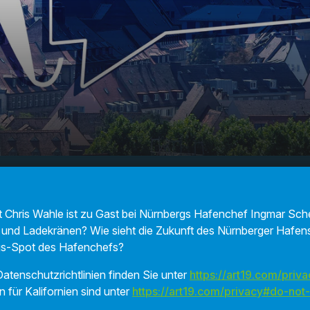
 Nürnberger
00:00
18:56
Chris Wahle ist zu Gast bei Nürnbergs Hafenchef Ingmar Schel
und Ladekränen? Wie sieht die Zukunft des Nürnberger Hafens
ings-Spot des Hafenchefs?
atenschutzrichtlinien finden Sie unter
https://art19.com/priva
n für Kalifornien sind unter
https://art19.com/privacy#do-not-