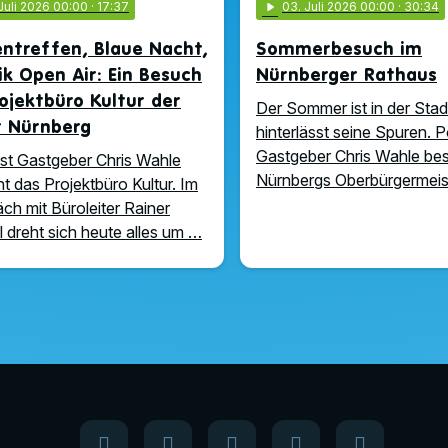
 Juli 2026 00:00
· 17:37
play_arrow
03
. Juli 2026 00:00
· 30:34
ntreffen, Blaue Nacht,
Sommerbesuch im
ik Open Air: Ein Besuch
Nürnberger Rathaus
ojektbüro Kultur der
Der Sommer ist in der Stad
t Nürnberg
hinterlässt seine Spuren. 
Gastgeber Chris Wahle be
t Gastgeber Chris Wahle
Nürnbergs Oberbürgermeis
t das Projektbüro Kultur. Im
ch mit Büroleiter Rainer
ll dreht sich heute alles um …