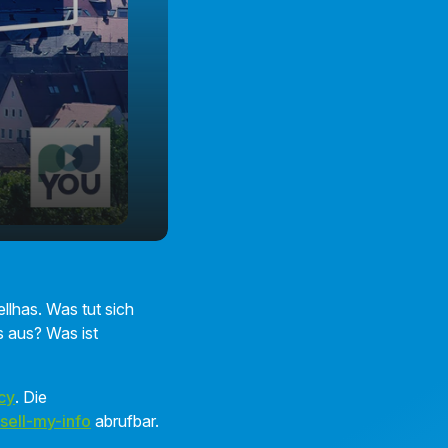
lhas. Was tut sich
 aus? Was ist
cy
. Die
sell-my-info
abrufbar.