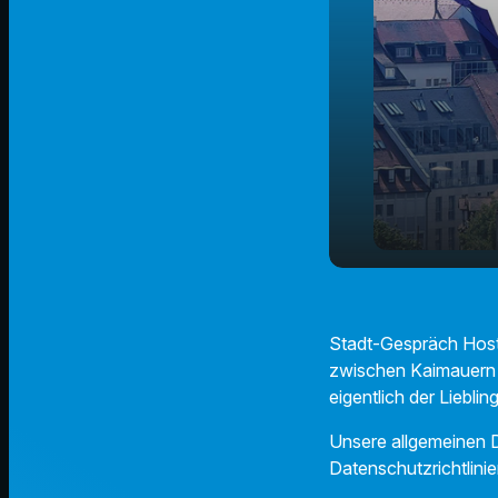
Zu Gast im
play_arrow
Hafen
Stadt-Gespräch Host 
zwischen Kaimauern 
eigentlich der Liebl
Unsere allgemeinen D
Datenschutzrichtlinie