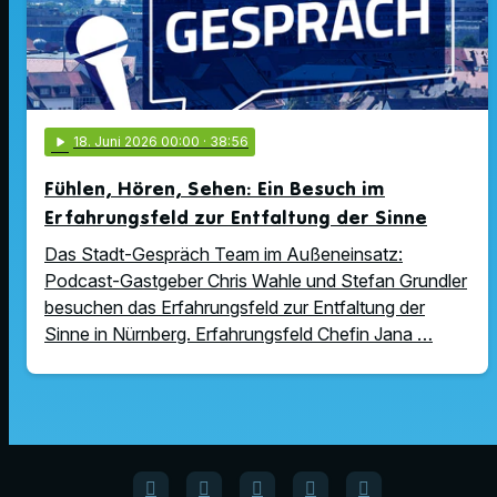
play_arrow
18
. Juni 2026 00:00
· 38:56
Fühlen, Hören, Sehen: Ein Besuch im
Erfahrungsfeld zur Entfaltung der Sinne
Das Stadt-Gespräch Team im Außeneinsatz:
Podcast-Gastgeber Chris Wahle und Stefan Grundler
besuchen das Erfahrungsfeld zur Entfaltung der
Sinne in Nürnberg. Erfahrungsfeld Chefin Jana …