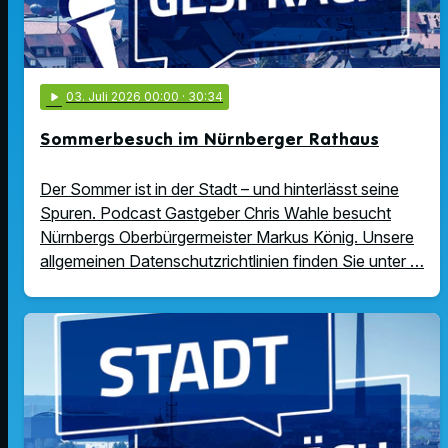
play_arrow
03
. Juli 2026 00:00
· 30:34
Sommerbesuch im Nürnberger Rathaus
Der Sommer ist in der Stadt – und hinterlässt seine
Spuren. Podcast Gastgeber Chris Wahle besucht
Nürnbergs Oberbürgermeister Markus König. Unsere
allgemeinen Datenschutzrichtlinien finden Sie unter …