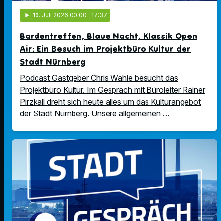
play_arrow
16
. Juli 2026 00:00
· 17:37
Bardentreffen, Blaue Nacht, Klassik Open
Air: Ein Besuch im Projektbüro Kultur der
Stadt Nürnberg
Podcast Gastgeber Chris Wahle besucht das
Projektbüro Kultur. Im Gespräch mit Büroleiter Rainer
Pirzkall dreht sich heute alles um das Kulturangebot
der Stadt Nürnberg. Unsere allgemeinen …