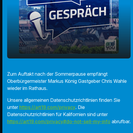
play_arrow
Zurück aus dem Sommerurlaub
Zum Auftakt nach der Sommerpause empfängt
Oberbürgermeister Markus König Gastgeber Chris Wahle
00:00
18:45
wieder im Rathaus.
Unsere allgemeinen Datenschutzrichtlinien finden Sie
unter
https://art19.com/privacy
. Die
Datenschutzrichtlinien für Kalifornien sind unter
https://art19.com/privacy#do-not-sell-my-info
abrufbar.