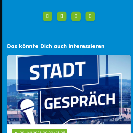
Das könnte Dich auch interessieren
play_arrow
30
. Juli 2026 00:00
· 15:35