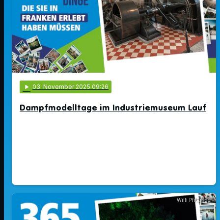
play_arrow
03
. November 2025 09:26
Dampfmodelltage im Industriemuseum Lauf
Willi Pfitzinger