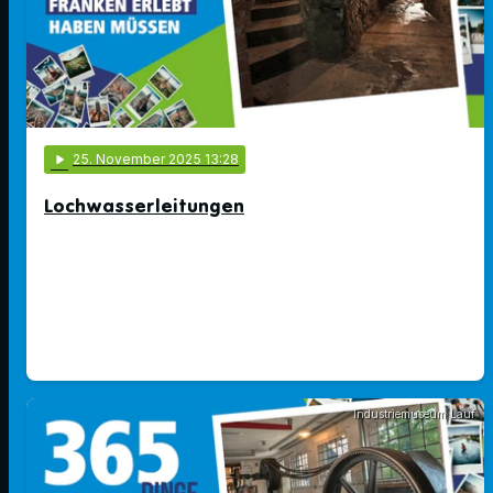
play_arrow
25
. November 2025 13:28
Lochwasserleitungen
Industriemuseum Lauf