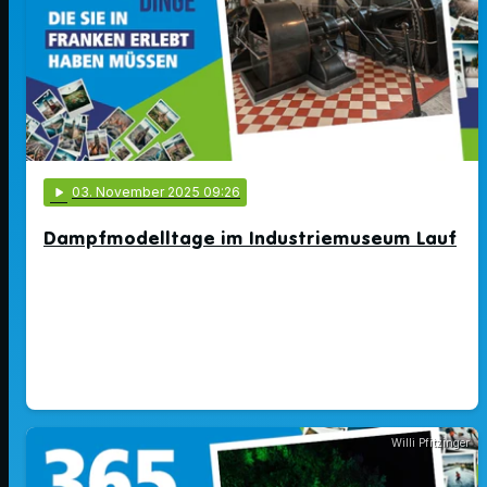
play_arrow
03
. November 2025 09:26
Dampfmodelltage im Industriemuseum Lauf
Willi Pfitzinger