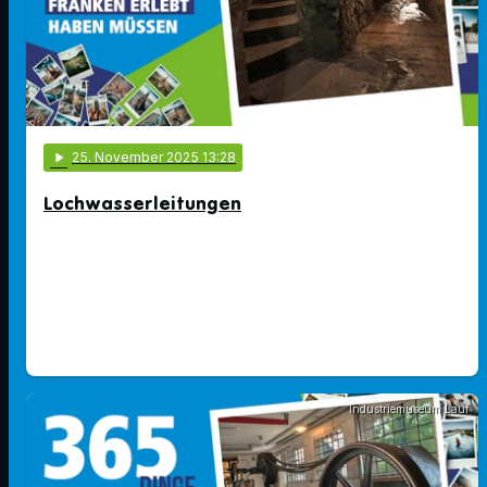
play_arrow
25
. November 2025 13:28
Lochwasserleitungen
Industriemuseum Lauf