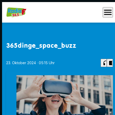
menu
365dinge_space_buzz
headphones
chrome_reader_mode
23. Oktober 2024
· 05:15 Uhr