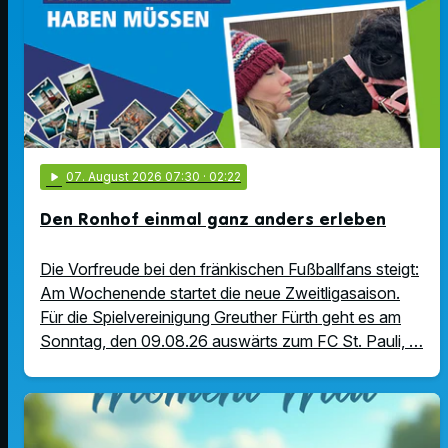
play_arrow
07
. August 2026 07:30
· 02:22
Den Ronhof einmal ganz anders erleben
Die Vorfreude bei den fränkischen Fußballfans steigt:
Am Wochenende startet die neue Zweitligasaison.
Für die Spielvereinigung Greuther Fürth geht es am
Sonntag, den 09.08.26 auswärts zum FC St. Pauli, …