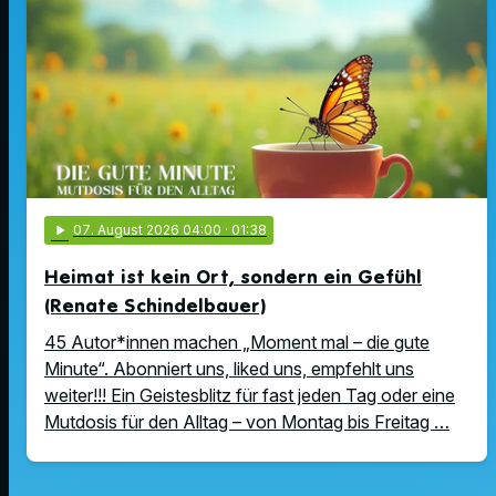
play_arrow
07
. August 2026 04:00
· 01:38
Heimat ist kein Ort, sondern ein Gefühl
(Renate Schindelbauer)
45 Autor*innen machen „Moment mal – die gute
Minute“. Abonniert uns, liked uns, empfehlt uns
weiter!!! Ein Geistesblitz für fast jeden Tag oder eine
Mutdosis für den Alltag – von Montag bis Freitag …