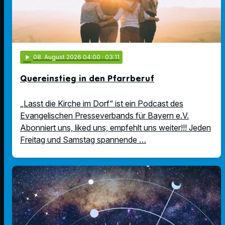
play_arrow
08
. August 2026 04:00
· 03:11
Quereinstieg in den Pfarrberuf
„Lasst die Kirche im Dorf“ ist ein Podcast des
Evangelischen Presseverbands für Bayern e.V.
Abonniert uns, liked uns, empfehlt uns weiter!!! Jeden
Freitag und Samstag spannende …