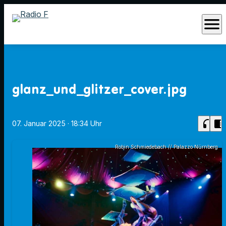
menu
glanz_und_glitzer_cover.jpg
headphones
chrome_reader_mode
07. Januar 2025
· 18:34 Uhr
Robin Schmiedebach // Palazzo Nürnberg