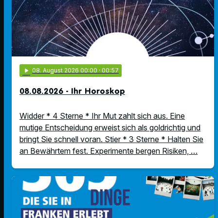
play_arrow
08
. August 2026 00:00
· 00:57
08.08.2026 - Ihr Horoskop
Widder * 4 Sterne * Ihr Mut zahlt sich aus. Eine
mutige Entscheidung erweist sich als goldrichtig und
bringt Sie schnell voran. Stier * 3 Sterne * Halten Sie
an Bewährtem fest. Experimente bergen Risiken, …