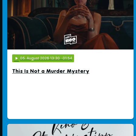
play_arrow
05
. August 2026 13:30
· 01:54
This Is Not a Murder Mystery