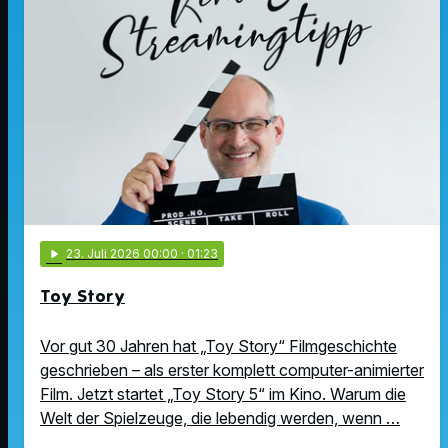
play_arrow
23
. Juli 2026 00:00
· 01:23
Toy Story
Vor gut 30 Jahren hat „Toy Story“ Filmgeschichte
geschrieben – als erster komplett computer-animierter
Film. Jetzt startet „Toy Story 5“ im Kino. Warum die
Welt der Spielzeuge, die lebendig werden, wenn …