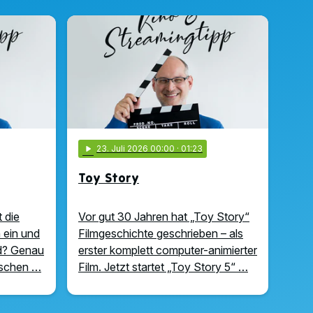
play_arrow
23
. Juli 2026 00:00
· 01:23
Toy Story
 die
Vor gut 30 Jahren hat „Toy Story“
 ein und
Filmgeschichte geschrieben – als
nd? Genau
erster komplett computer-animierter
ischen …
Film. Jetzt startet „Toy Story 5“ …