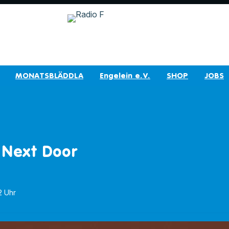
MONATSBLÄDDLA
Engelein e.V.
SHOP
JOBS
Next Door
12 Uhr