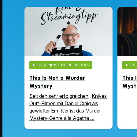
play_arrow
06
. August 2026 00:00
· 01:32
play_arrow
05
This Is Not a Murder
This 
Mystery
Myst
Seit den sehr erfolgreichen „Knives
Out“-Filmen mit Daniel Craig als
gewiefter Ermittler ist das Murder
Mystery-Genre à la Agatha …