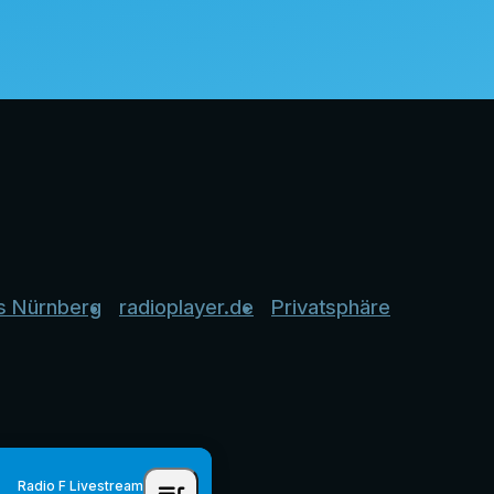
s Nürnberg
radioplayer.de
Privatsphäre
Radio F Livestream