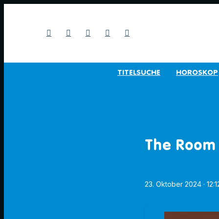
TITELSUCHE
HOROSKOP
The Room 
23. Oktober 2024
· 12: