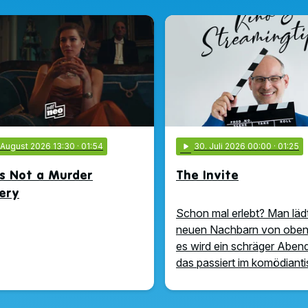
. August 2026 13:30
· 01:54
play_arrow
30
. Juli 2026 00:00
· 01:25
Is Not a Murder
The Invite
ery
Schon mal erlebt? Man lädt
neuen Nachbarn von oben
es wird ein schräger Abe
das passiert im komödiant