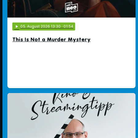
play_arrow
05
. August 2026 13:30
· 01:54
This Is Not a Murder Mystery