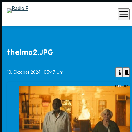
menu
thelma2.JPG
headphones
chrome_reader_mode
10. Oktober 2024
· 05:47 Uhr
Foto: UIP