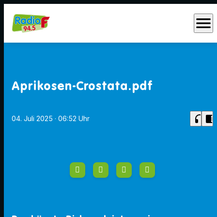
menu
Aprikosen-Crostata.pdf
headphones
chrome_reader_mode
04. Juli 2025
· 06:52 Uhr