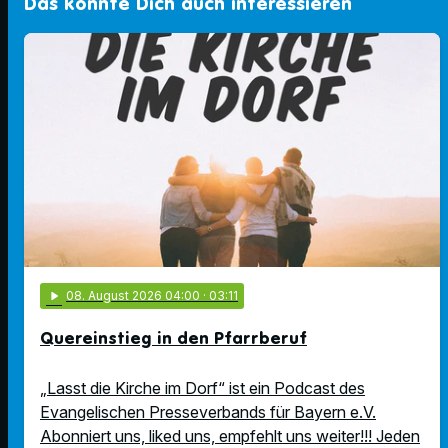
Das könnte Dich auch interessieren
play_arrow
08
. August 2026 04:00
· 03:11
Quereinstieg in den Pfarrberuf
„Lasst die Kirche im Dorf“ ist ein Podcast des
Evangelischen Presseverbands für Bayern e.V.
Abonniert uns, liked uns, empfehlt uns weiter!!! Jeden