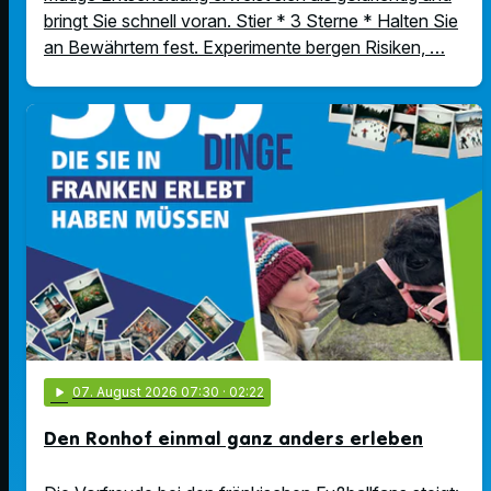
bringt Sie schnell voran. Stier * 3 Sterne * Halten Sie
an Bewährtem fest. Experimente bergen Risiken, …
play_arrow
07
. August 2026 07:30
· 02:22
Den Ronhof einmal ganz anders erleben