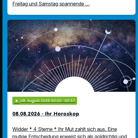
Freitag und Samstag spannende …
play_arrow
08
. August 2026 00:00
· 00:57
08.08.2026 - Ihr Horoskop
Widder * 4 Sterne * Ihr Mut zahlt sich aus. Eine
mutige Entscheidung erweist sich als goldrichtig und