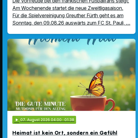
Die Vorfreude bei den fränkischen Fußballfans steigt:
Am Wochenende startet die neue Zweitligasaison.
Für die Spielvereinigung Greuther Fürth geht es am
Sonntag, den 09.08.26 auswärts zum FC St. Pauli, …
play_arrow
07
. August 2026 04:00
· 01:38
Heimat ist kein Ort, sondern ein Gefühl