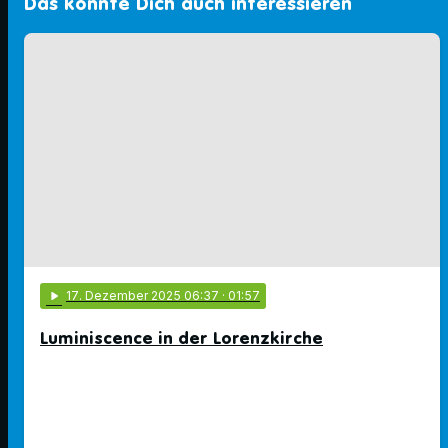
Das könnte Dich auch interessieren
play_arrow
17
. Dezember 2025 06:37
· 01:57
Luminiscence in der Lorenzkirche