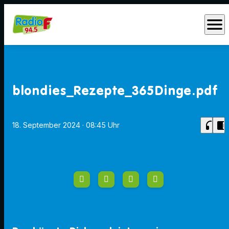
menu
blondies_Rezepte_365Dinge.pdf
headphones
chrome_reader_mode
18. September 2024
· 08:45 Uhr