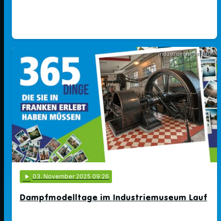
Industriemuseum Lauf
play_arrow
03
. November 2025 09:26
Dampfmodelltage im Industriemuseum Lauf