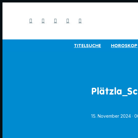
TITELSUCHE
HOROSKOP
Plätzla_S
15. November 2024
· 