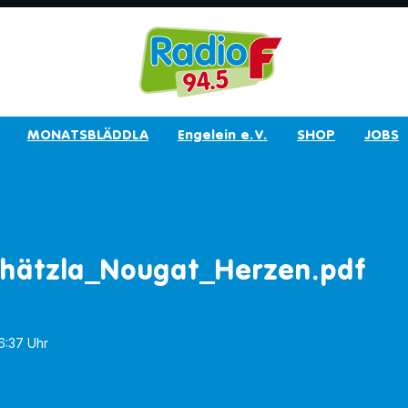
MONATSBLÄDDLA
Engelein e.V.
SHOP
JOBS
chätzla_Nougat_Herzen.pdf
06:37 Uhr