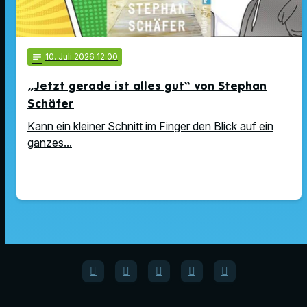
notes
10
. Juli 2026 12:00
„Jetzt gerade ist alles gut“ von Stephan
Schäfer
Kann ein kleiner Schnitt im Finger den Blick auf ein
ganzes...