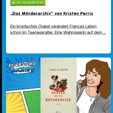
notes
24
. Juli 2026 12:00
„Das Mörderarchiv“ von Kristen Perris
Ein kryptisches Orakel verändert Frances Leben
schon im Teenageralter. Eine Wahrsagerin auf dem ...