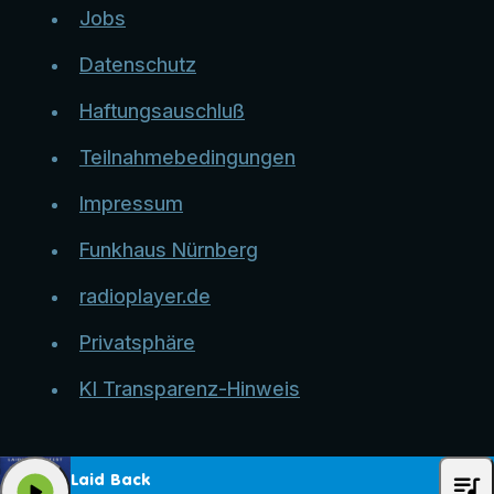
Jobs
Datenschutz
Haftungsauschluß
Teilnahmebedingungen
Impressum
Funkhaus Nürnberg
radioplayer.de
Privatsphäre
KI Transparenz-Hinweis
queue_music
Laid Back
play_arrow