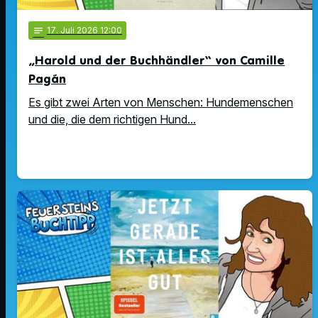
notes
17
. Juli 2026 12:00
„Harold und der Buchhändler“ von Camille
Pagán
Es gibt zwei Arten von Menschen: Hundemenschen
und die, die dem richtigen Hund...