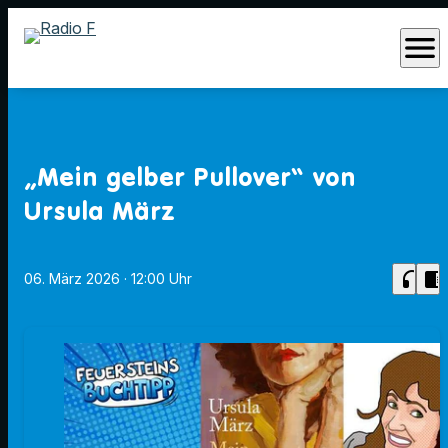
menu
„Mein gelber Pullover“ von
Ursula März
headphones
chrome_reader_mode
06. März 2026
· 12:00 Uhr