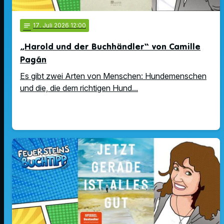
notes
17
. Juli 2026 12:00
„Harold und der Buchhändler“ von Camille
Pagán
Es gibt zwei Arten von Menschen: Hundemenschen
und die, die dem richtigen Hund...