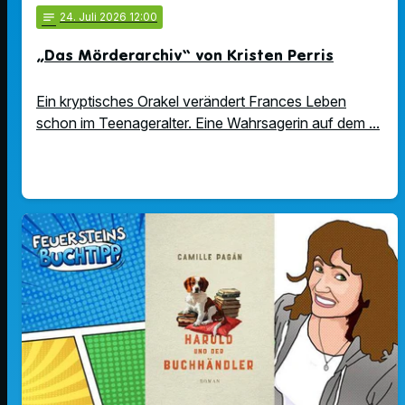
notes
24
. Juli 2026 12:00
„Das Mörderarchiv“ von Kristen Perris
Ein kryptisches Orakel verändert Frances Leben
schon im Teenageralter. Eine Wahrsagerin auf dem ...