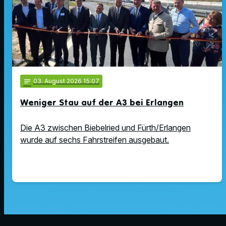
notes
03
. August 2026 15:07
Weniger Stau auf der A3 bei Erlangen
Die A3 zwischen Biebelried und Fürth/Erlangen
wurde auf sechs Fahrstreifen ausgebaut.