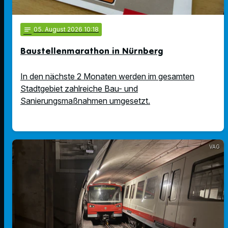
notes
05
. August 2026 10:18
Baustellenmarathon in Nürnberg
In den nächste 2 Monaten werden im gesamten
Stadtgebiet zahlreiche Bau- und
Sanierungsmaßnahmen umgesetzt.
VAG