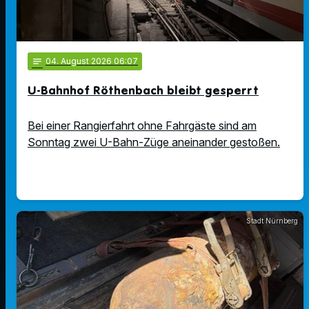
notes
04
. August 2026 06:07
U-Bahnhof Röthenbach bleibt gesperrt
Bei einer Rangierfahrt ohne Fahrgäste sind am
Sonntag zwei U-Bahn-Züge aneinander gestoßen.
Stadt Nürnberg