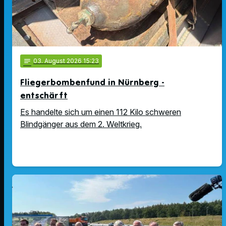
notes
03
. August 2026 15:23
Fliegerbombenfund in Nürnberg -
entschärft
Es handelte sich um einen 112 Kilo schweren
Blindgänger aus dem 2. Weltkrieg.