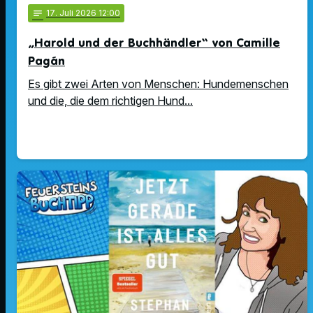
notes
17
. Juli 2026 12:00
„Harold und der Buchhändler“ von Camille
Pagán
Es gibt zwei Arten von Menschen: Hundemenschen
und die, die dem richtigen Hund...