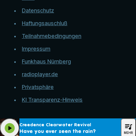
Datenschutz
Haftungsauschluß
Teilnahmebedingungen
Impressum
Funkhaus Nürnberg
radioplayer.de
Privatsphäre
KI Transparenz-Hinweis
queue_music
Creedence Clearwater Revival
play_arrow
Have you ever seen the rain?