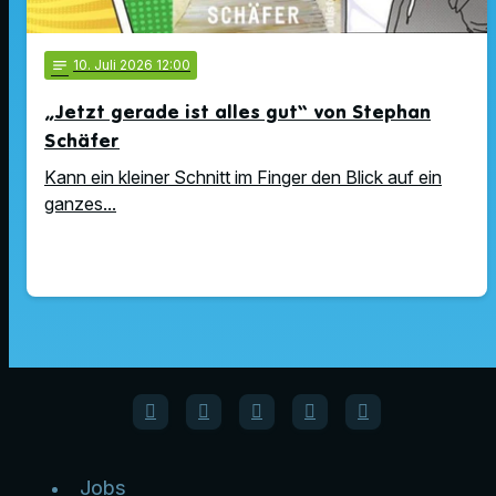
notes
10
. Juli 2026 12:00
„Jetzt gerade ist alles gut“ von Stephan
Schäfer
Kann ein kleiner Schnitt im Finger den Blick auf ein
ganzes...
Jobs