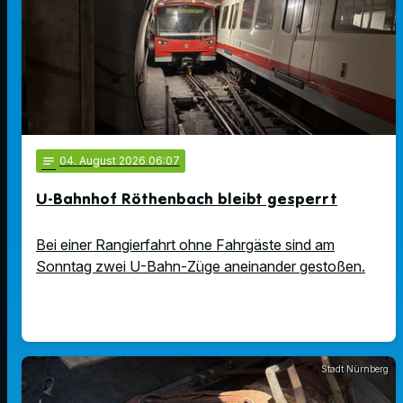
notes
04
. August 2026 06:07
U-Bahnhof Röthenbach bleibt gesperrt
Bei einer Rangierfahrt ohne Fahrgäste sind am
Sonntag zwei U-Bahn-Züge aneinander gestoßen.
Stadt Nürnberg