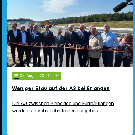
notes
03
. August 2026 15:07
Weniger Stau auf der A3 bei Erlangen
Die A3 zwischen Biebelried und Fürth/Erlangen
wurde auf sechs Fahrstreifen ausgebaut.