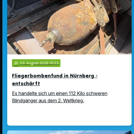
notes
03
. August 2026 15:23
Fliegerbombenfund in Nürnberg -
entschärft
Es handelte sich um einen 112 Kilo schweren
Blindgänger aus dem 2. Weltkrieg.