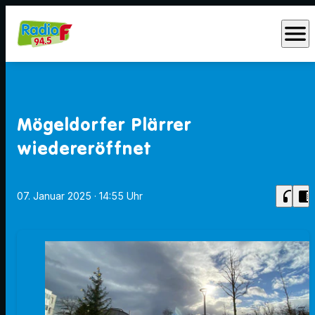
menu
Mögeldorfer Plärrer
wiedereröffnet
headphones
chrome_reader_mode
07. Januar 2025
· 14:55 Uhr