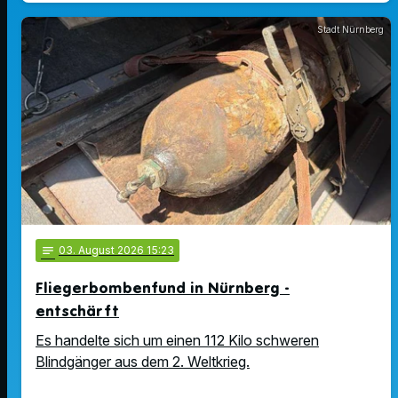
Stadt Nürnberg
notes
03
. August 2026 15:23
Fliegerbombenfund in Nürnberg -
entschärft
Es handelte sich um einen 112 Kilo schweren
Blindgänger aus dem 2. Weltkrieg.