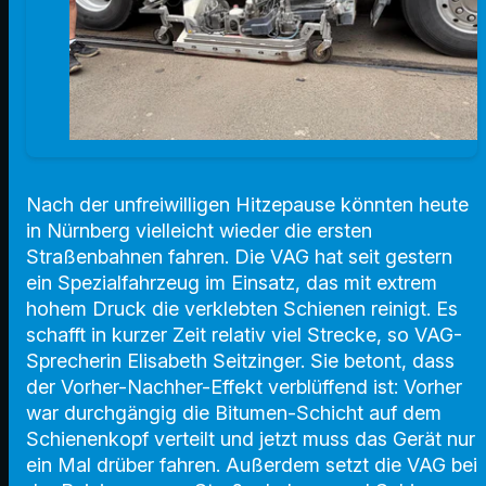
Nach der unfreiwilligen Hitzepause könnten heute
in Nürnberg vielleicht wieder die ersten
Straßenbahnen fahren. Die VAG hat seit gestern
ein Spezialfahrzeug im Einsatz, das mit extrem
hohem Druck die verklebten Schienen reinigt. Es
schafft in kurzer Zeit relativ viel Strecke, so VAG-
Sprecherin Elisabeth Seitzinger. Sie betont, dass
der Vorher-Nachher-Effekt verblüffend ist: Vorher
war durchgängig die Bitumen-Schicht auf dem
Schienenkopf verteilt und jetzt muss das Gerät nur
ein Mal drüber fahren.
Außerdem setzt die VAG bei