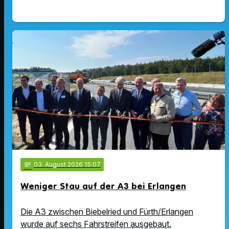
notes
03
. August 2026 15:07
Weniger Stau auf der A3 bei Erlangen
Die A3 zwischen Biebelried und Fürth/Erlangen
wurde auf sechs Fahrstreifen ausgebaut.