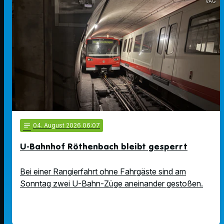
VAG
notes
04
. August 2026 06:07
U-Bahnhof Röthenbach bleibt gesperrt
Bei einer Rangierfahrt ohne Fahrgäste sind am
Sonntag zwei U-Bahn-Züge aneinander gestoßen.