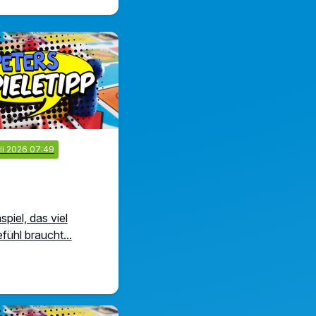
uli 2026 07:49
spiel, das viel
ühl braucht...