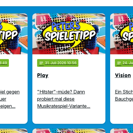
8:49
notes
31
. Juli 2026 10:56
notes
24
. J
Play
Vision
iel gegen
"Hitster"-müde? Dann
Ein Stich
Euer
probiert mal diese
Bauchgef
igen...
Musikratespiel-Variante...