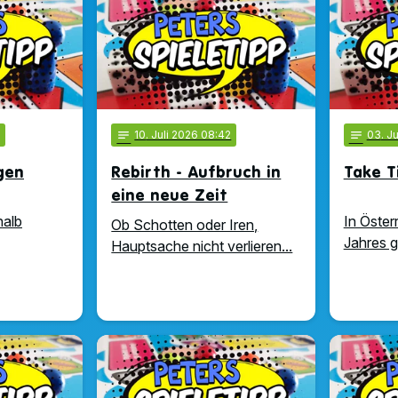
notes
10
. Juli 2026 08:42
notes
03
. J
gen
Rebirth - Aufbruch in
Take T
eine neue Zeit
halb
In Öster
Ob Schotten oder Iren,
Jahres ge
Hauptsache nicht verlieren...