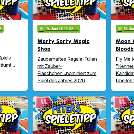
08
notes
19
. Juni 2026 08:41
notes
12
. Ju
Morty Sorty Magic
Moon 
Shop
Bloodb
Spiele-
Zauberhaftes Regale-Füllen
Fly Me t
äumt...
mit Zauber-
"Kenners
Fläschchen...nominiert zum
Kandida
Spiel des Jahres 2026
Überlebe