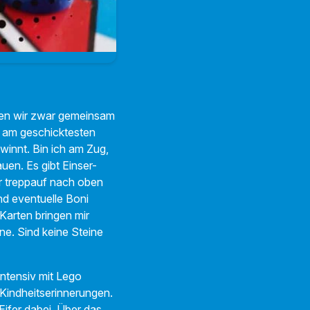
ten wir zwar gemeinsam
r am geschicktesten
winnt. Bin ich am Zug,
uen. Es gibt Einser-
er treppauf nach oben
d eventuelle Boni
Karten bringen mir
e. Sind keine Steine
intensiv mit Lego
Kindheitserinnerungen.
Eifer dabei. Über das