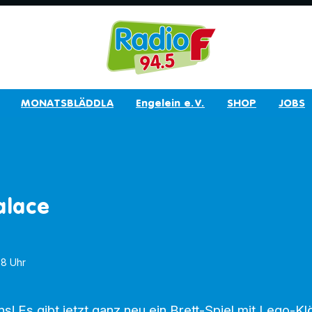
MONATSBLÄDDLA
Engelein e.V.
SHOP
JOBS
alace
38 Uhr
! Es gibt jetzt ganz neu ein Brett-Spiel mit Lego-K