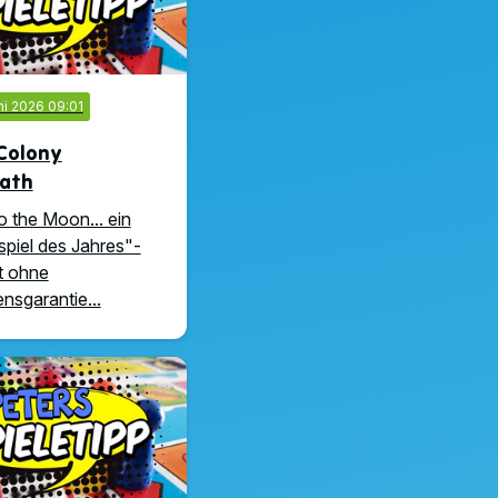
ni 2026 09:01
Colony
ath
o the Moon... ein
piel des Jahres"-
t ohne
nsgarantie...