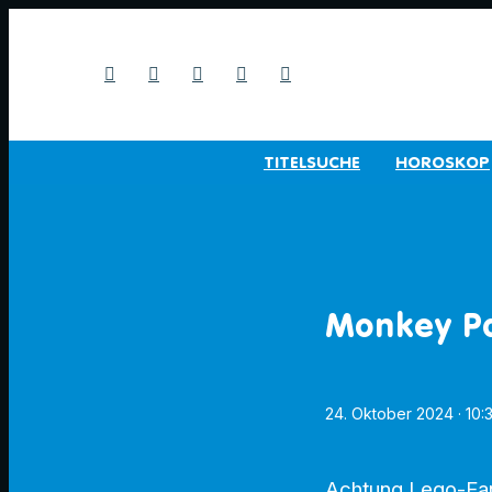
TITELSUCHE
HOROSKOP
Monkey P
24. Oktober 2024
· 10:
Achtung Lego-Fans