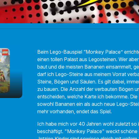
Beim Lego-Bauspiel “Monkey Palace” errich
einen tollen Palast aus Legosteinen. Wer abe
baut und die meisten Bananen einsammelt, ge
darf ich Lego-Steine aus meinem Vorrat verba
Steine, Bögen und Säulen. Es gilt dabei, imm
zu bauen. Die Anzahl der verbauten Bögen un
entscheiden, welche Karte ich bekomme. Die 
sowohl Bananen ein als auch neue Lego-Stein
mehr vorhanden, endet das Spiel.
Ich habe mich vor 40 Jahren wohl zuletzt so 
01:31
beschäftigt. "Monkey Palace" weckt schöne 
Jetzige Kinder sind sowieso gleich mit vollem 