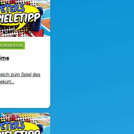
uli 2026 07:42
ime
reich zum Spiel des
kürt...