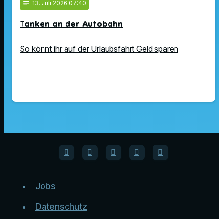
notes
13
. Juli 2026 07:40
Tanken an der Autobahn
So könnt ihr auf der Urlaubsfahrt Geld sparen
Jobs
Datenschutz