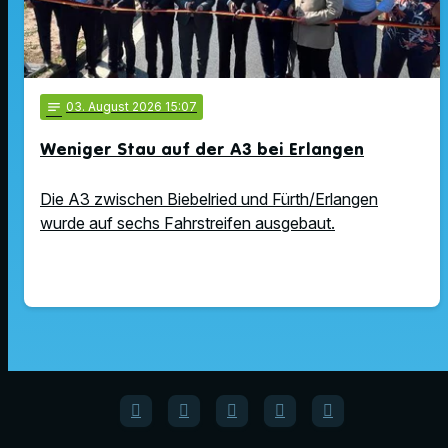
notes
03
. August 2026 15:07
Weniger Stau auf der A3 bei Erlangen
Die A3 zwischen Biebelried und Fürth/Erlangen
wurde auf sechs Fahrstreifen ausgebaut.