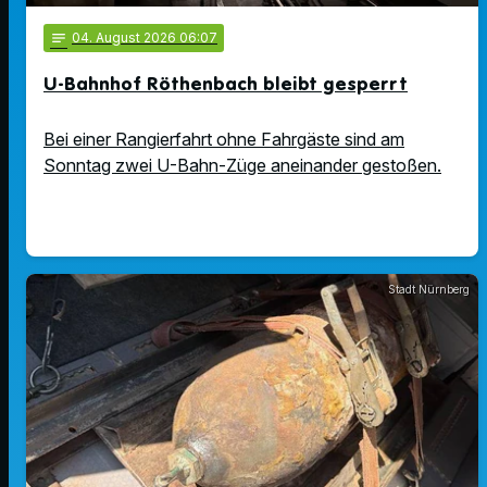
notes
04
. August 2026 06:07
U-Bahnhof Röthenbach bleibt gesperrt
Bei einer Rangierfahrt ohne Fahrgäste sind am
Sonntag zwei U-Bahn-Züge aneinander gestoßen.
Stadt Nürnberg