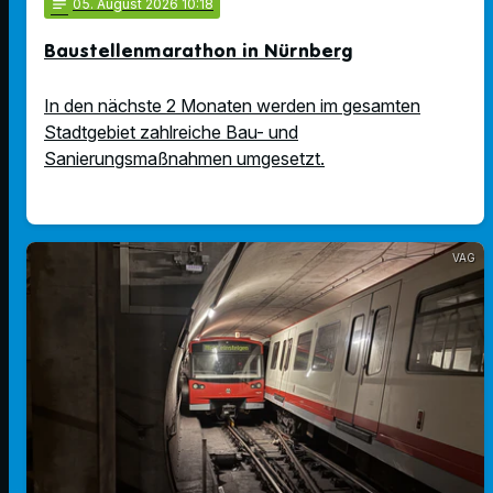
notes
05
. August 2026 10:18
Baustellenmarathon in Nürnberg
In den nächste 2 Monaten werden im gesamten
Stadtgebiet zahlreiche Bau- und
Sanierungsmaßnahmen umgesetzt.
VAG