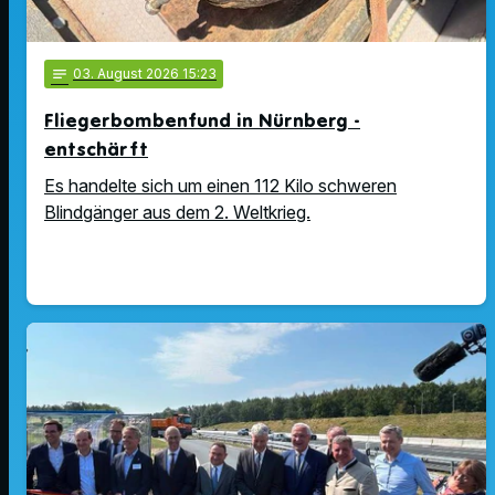
notes
03
. August 2026 15:23
Fliegerbombenfund in Nürnberg -
entschärft
Es handelte sich um einen 112 Kilo schweren
Blindgänger aus dem 2. Weltkrieg.