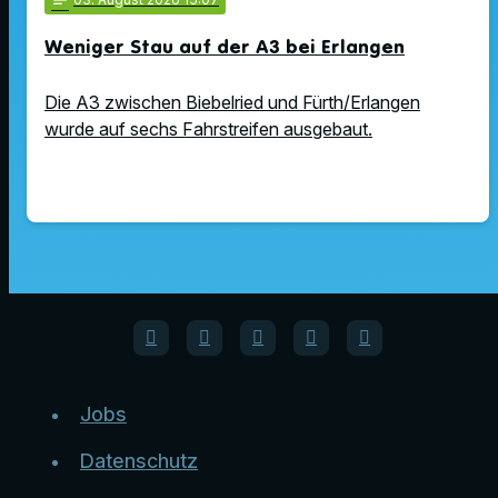
notes
Weniger Stau auf der A3 bei Erlangen
Die A3 zwischen Biebelried und Fürth/Erlangen
wurde auf sechs Fahrstreifen ausgebaut.
Jobs
Datenschutz