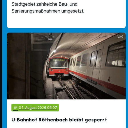
Stadtgebiet zahlreiche Bau- und
Sanierungsmaßnahmen umgesetzt.
VAG
notes
04
. August 2026 06:07
U-Bahnhof Röthenbach bleibt gesperrt