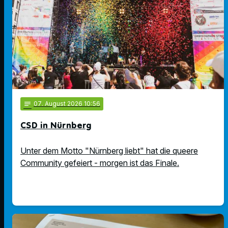
notes
07
. August 2026 10:56
CSD in Nürnberg
Unter dem Motto "Nürnberg liebt" hat die queere
Community gefeiert - morgen ist das Finale.