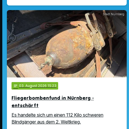
Stadt Nürnberg
notes
03
. August 2026 15:23
Fliegerbombenfund in Nürnberg -
entschärft
Es handelte sich um einen 112 Kilo schweren
Blindgänger aus dem 2. Weltkrieg.