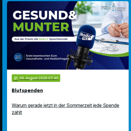
notes
06
. August 2026 07:40
Blutspenden
Warum gerade jetzt in der Sommerzeit jede Spende
zählt