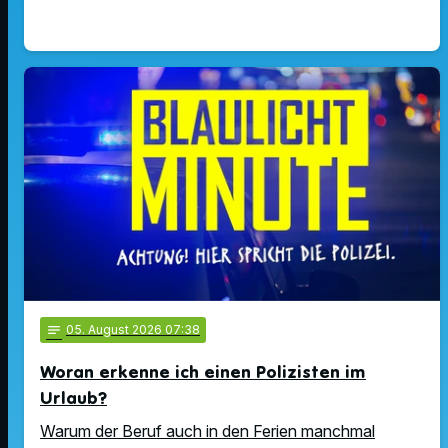
notes
05
. August 2026 07:38
Woran erkenne ich einen Polizisten im
Urlaub?
Warum der Beruf auch in den Ferien manchmal