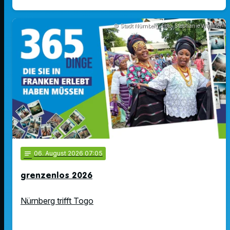
© Stadt Nürnberg; Foto: Stephanie Wimmer
notes
06
. August 2026 07:05
grenzenlos 2026
Nürnberg trifft Togo