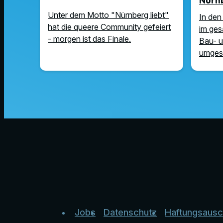
Nürn
Unter dem Motto "Nürnberg liebt"
In den
hat die queere Community gefeiert
im ges
- morgen ist das Finale.
Bau- 
umgese
Jobs
Datenschutz
Haftungsausc