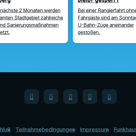
berg
bleibt gesperrt
 nächste 2 Monaten werden
Bei einer Rangierfahrt ohn
amten Stadtgebiet zahlreiche
Fahrgäste sind am Sonnta
und Sanierungsmaßnahmen
U-Bahn-Züge aneinander
tzt.
gestoßen.
hluß
Teilnahmebedingungen
Impressum
Funkhau