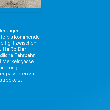
nderungen
heute bis kommende
it gilt zwischen
 Heißt: Der
üdliche Fahrbahn
d Merkelsgasse
richtung
her passieren zu
sstrecke zu