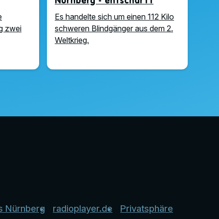
Nürnberg - entschärft
e
Es handelte sich um einen 112 Kilo
g zwei
schweren Blindgänger aus dem 2.
Weltkrieg.
s Nürnberg
radioplayer.de
Privatsphäre