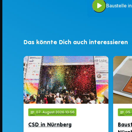
play_arrow
Baustelle i
Das könnte Dich auch interessieren
Marco Liske
notes
07
. August 2026 10:56
notes
05
.
CSD in Nürnberg
Baus