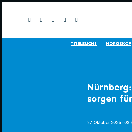
TITELSUCHE
HOROSKOP
Nürnberg:
sorgen fü
27. Oktober 2025
· 08