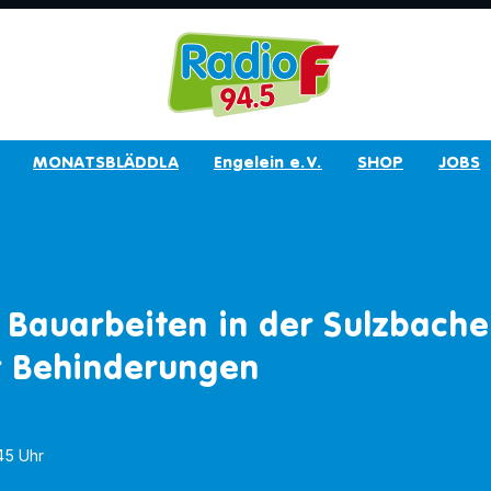
MONATSBLÄDDLA
Engelein e.V.
SHOP
JOBS
 Bauarbeiten in der Sulzbache
r Behinderungen
:45 Uhr