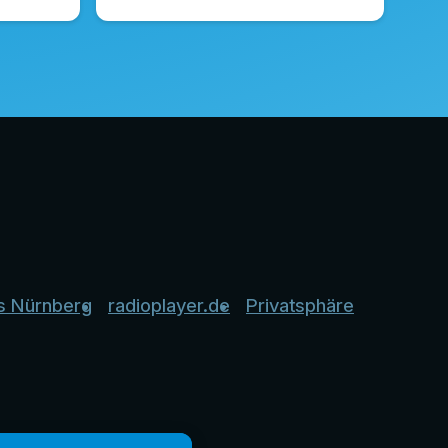
s Nürnberg
radioplayer.de
Privatsphäre