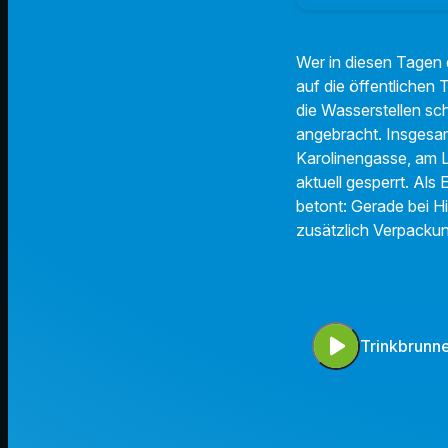
Wer in diesen Tagen d
auf die öffentlichen 
die Wasserstellen sch
angebracht. Insgesamt
Karolinengasse, am 
aktuell gesperrt. Al
betont: Gerade bei Hi
zusätzlich Verpackun
play_arrow
Trinkbrunn