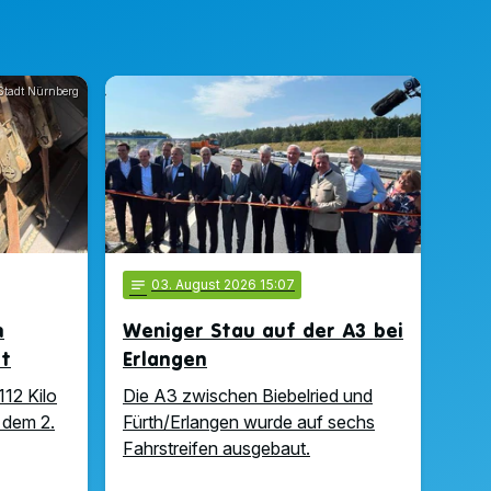
Stadt Nürnberg
notes
03
. August 2026 15:07
n
Weniger Stau auf der A3 bei
ft
Erlangen
112 Kilo
Die A3 zwischen Biebelried und
 dem 2.
Fürth/Erlangen wurde auf sechs
Fahrstreifen ausgebaut.