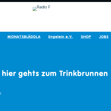
MONATSBLÄDDLA
Engelein e.V.
SHOP
JOBS
 hier gehts zum Trinkbrunnen
r