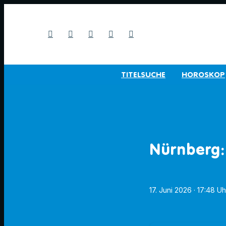
TITELSUCHE
HOROSKOP
Nürnberg:
17. Juni 2026
· 17:48 Uh