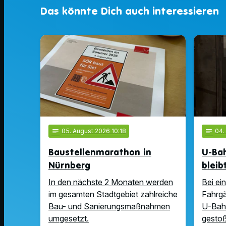
Das könnte Dich auch interessieren
notes
05
. August 2026 10:18
notes
04
Baustellenmarathon in
U-Ba
Nürnberg
bleib
In den nächste 2 Monaten werden
Bei ei
im gesamten Stadtgebiet zahlreiche
Fahrgä
Bau- und Sanierungsmaßnahmen
U-Bah
umgesetzt.
gesto