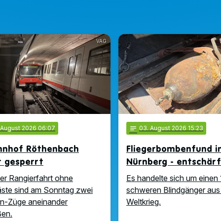
VAG
. August 2026 06:07
notes
03
. August 2026 15:23
hnhof Röthenbach
Fliegerbombenfund i
t gesperrt
Nürnberg - entschär
ner Rangierfahrt ohne
Es handelte sich um einen 
ste sind am Sonntag zwei
schweren Blindgänger aus
n-Züge aneinander
Weltkrieg.
ßen.