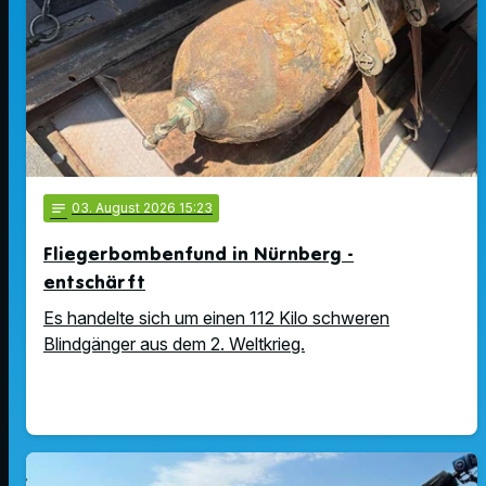
notes
03
. August 2026 15:23
Fliegerbombenfund in Nürnberg -
entschärft
Es handelte sich um einen 112 Kilo schweren
Blindgänger aus dem 2. Weltkrieg.