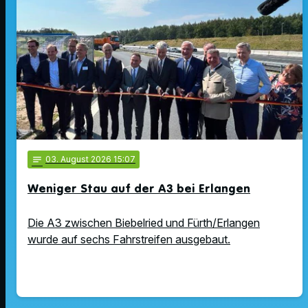
notes
03
. August 2026 15:07
Weniger Stau auf der A3 bei Erlangen
Die A3 zwischen Biebelried und Fürth/Erlangen
wurde auf sechs Fahrstreifen ausgebaut.