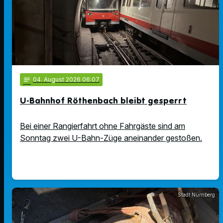
notes
04
. August 2026 06:07
U-Bahnhof Röthenbach bleibt gesperrt
Bei einer Rangierfahrt ohne Fahrgäste sind am
Sonntag zwei U-Bahn-Züge aneinander gestoßen.
Stadt Nürnberg