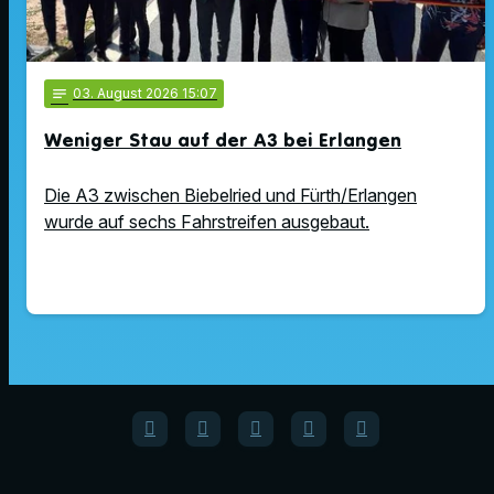
notes
03
. August 2026 15:07
Weniger Stau auf der A3 bei Erlangen
Die A3 zwischen Biebelried und Fürth/Erlangen
wurde auf sechs Fahrstreifen ausgebaut.