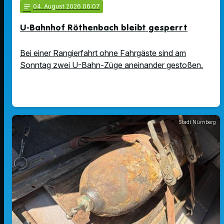
notes
04
. August 2026 06:07
U-Bahnhof Röthenbach bleibt gesperrt
Bei einer Rangierfahrt ohne Fahrgäste sind am
Sonntag zwei U-Bahn-Züge aneinander gestoßen.
Stadt Nürnberg