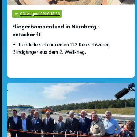
notes
03
. August 2026 15:23
Fliegerbombenfund in Nürnberg -
entschärft
Es handelte sich um einen 112 Kilo schweren
Blindgänger aus dem 2. Weltkrieg.