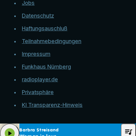
Jobs
Datenschutz
Haftungsauschluß
Teilnahmebedingungen
Impressum
Funkhaus Nürnberg
radioplayer.de
Privatsphäre
KI Transparenz-Hinweis
queue_music
Barbra Streisand
play_arrow