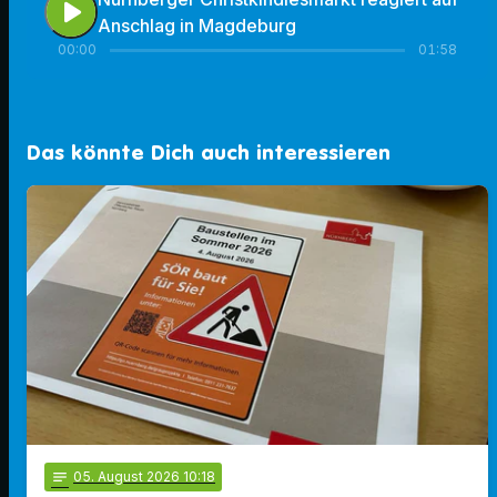
play_arrow
Anschlag in Magdeburg
00:00
01:58
Das könnte Dich auch interessieren
notes
05
. August 2026 10:18