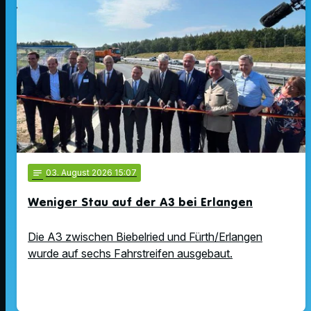
notes
03
. August 2026 15:07
Weniger Stau auf der A3 bei Erlangen
Die A3 zwischen Biebelried und Fürth/Erlangen
wurde auf sechs Fahrstreifen ausgebaut.