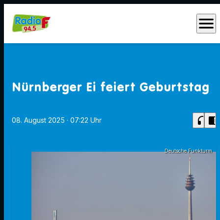
menu
Nürnberger Ei feiert Geburtstag
headphones
chrome_reader_mode
08. August 2025
· 07:22 Uhr
Deutsche Funkturm