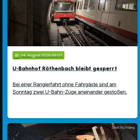
notes
04
. August 2026 06:07
U-Bahnhof Röthenbach bleibt gesperrt
Bei einer Rangierfahrt ohne Fahrgäste sind am
Sonntag zwei U-Bahn-Züge aneinander gestoßen.
Stadt Nürnberg