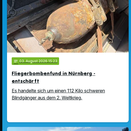
notes
03
. August 2026 15:23
Fliegerbombenfund in Nürnberg -
entschärft
Es handelte sich um einen 112 Kilo schweren
Blindgänger aus dem 2. Weltkrieg.