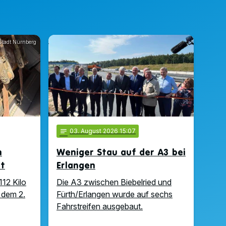
Stadt Nürnberg
notes
03
. August 2026 15:07
n
Weniger Stau auf der A3 bei
ft
Erlangen
112 Kilo
Die A3 zwischen Biebelried und
 dem 2.
Fürth/Erlangen wurde auf sechs
Fahrstreifen ausgebaut.