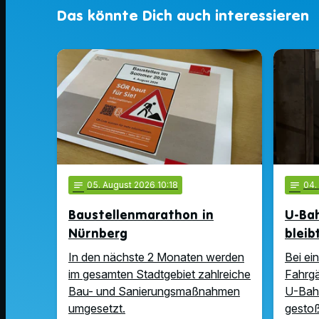
Das könnte Dich auch interessieren
notes
05
. August 2026 10:18
notes
04
Baustellenmarathon in
U-Ba
Nürnberg
bleib
In den nächste 2 Monaten werden
Bei ei
im gesamten Stadtgebiet zahlreiche
Fahrgä
Bau- und Sanierungsmaßnahmen
U-Bah
umgesetzt.
gesto