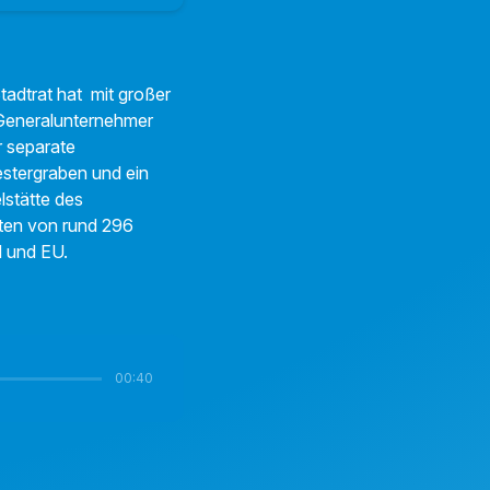
tadtrat hat mit großer
Generalunternehmer
r separate
stergraben und ein
lstätte des
sten von rund 296
d und EU.
00:40