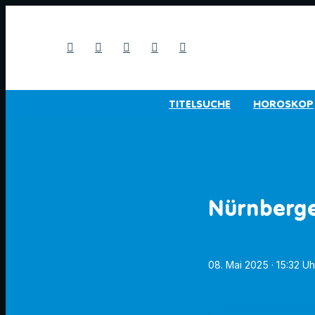
TITELSUCHE
HOROSKOP
Nürnberge
08. Mai 2025
· 15:32 Uh