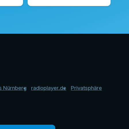
s Nürnberg
radioplayer.de
Privatsphäre