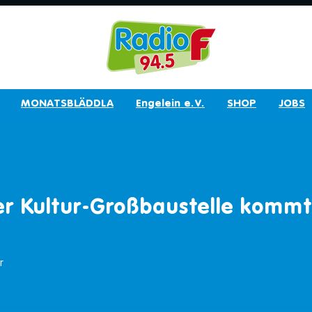
MONATSBLÄDDLA
Engelein e.V.
SHOP
JOBS
r Kultur-Großbaustelle kommt
r