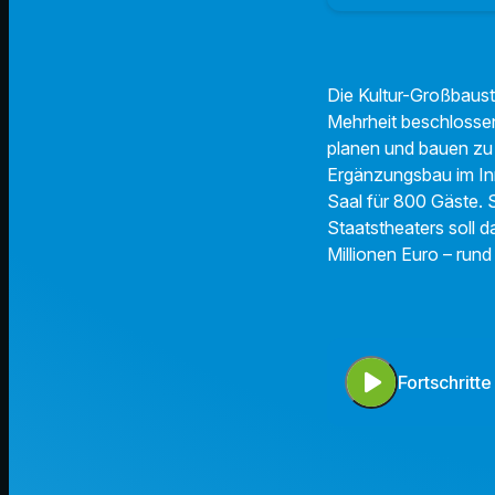
Die Kultur-Großbaust
Mehrheit beschlosse
planen und bauen zu 
Ergänzungsbau im In
Saal für 800 Gäste. S
Staatstheaters soll 
Millionen Euro – run
play_arrow
Fortschritt