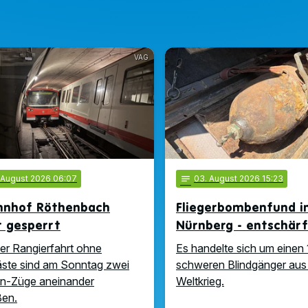
VAG
. August 2026 06:07
notes
03
. August 2026 15:23
hnhof Röthenbach
Fliegerbombenfund i
t gesperrt
Nürnberg - entschär
ner Rangierfahrt ohne
Es handelte sich um einen 
ste sind am Sonntag zwei
schweren Blindgänger aus
n-Züge aneinander
Weltkrieg.
ßen.