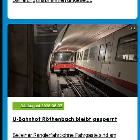
Sanierungsmaßnahmen umgesetzt.
VAG
notes
04
. August 2026 06:07
U-Bahnhof Röthenbach bleibt gesperrt
Bei einer Rangierfahrt ohne Fahrgäste sind am