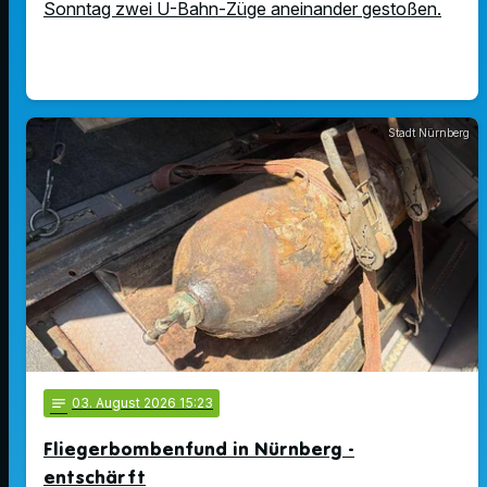
Sonntag zwei U-Bahn-Züge aneinander gestoßen.
Stadt Nürnberg
notes
03
. August 2026 15:23
Fliegerbombenfund in Nürnberg -
entschärft