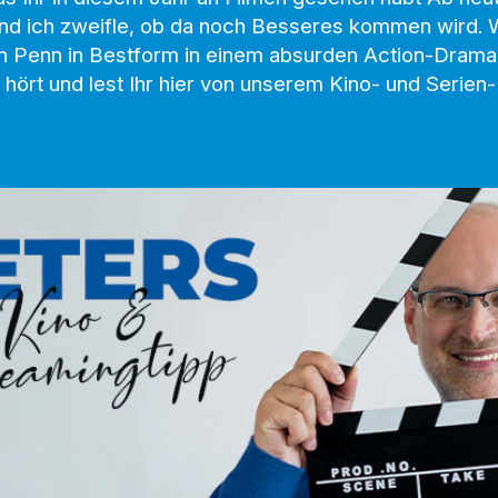
Und ich zweifle, ob da noch Besseres kommen wird.
n Penn in Bestform in einem absurden Action-Drama 
, hört und lest Ihr hier von unserem Kino- und Serie