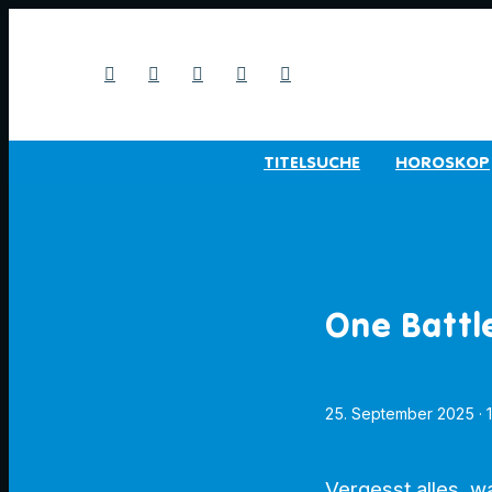
TITELSUCHE
HOROSKOP
One Battl
25. September 2025
· 
Vergesst alles, w