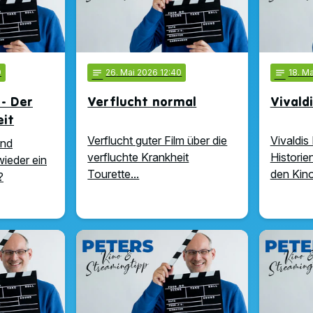
9
notes
26
. Mai 2026 12:40
notes
18
. M
 - Der
Verflucht normal
Vivald
eit
Verflucht guter Film über die
Vivaldis
und
verfluchte Krankheit
Historie
wieder ein
Tourette...
den Kino
?