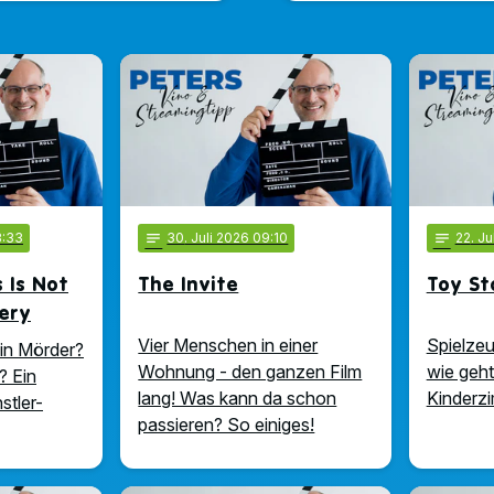
3:33
notes
30
. Juli 2026 09:10
notes
22
. J
 Is Not
The Invite
Toy St
ery
Vier Menschen in einer
Spielzeug
ein Mörder?
Wohnung - den ganzen Film
wie geht
? Ein
lang! Was kann da schon
Kinderz
stler-
passieren? So einiges!