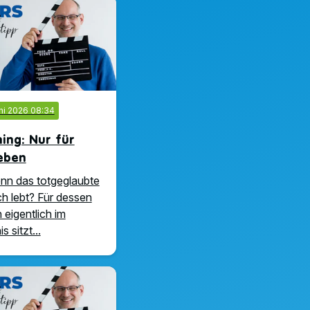
uni 2026 08:34
ing: Nur für
eben
nn das totgeglaubte
h lebt? Für dessen
eigentlich im
 sitzt...