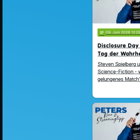
notes
09
. Juni 2026 12:2
Disclosure Day
Tag der Wahrh
Steven Spielberg 
Science-Fiction - 
gelungenes Match