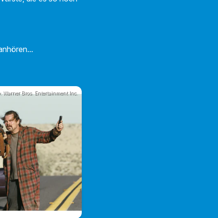
anhören...
o: Warner Bros. Entertainment Inc.