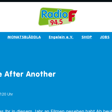
MONATSBLÄDDLA
Engelein e.V.
SHOP
JOBS
e After Another
11:20 Uhr
as Ihr in diesem Jahr an Filmen gesehen habt Ab heut