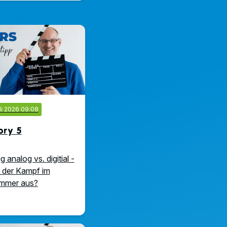
uli 2026 09:08
ory 5
 analog vs. digitial -
 der Kampf im
immer aus?