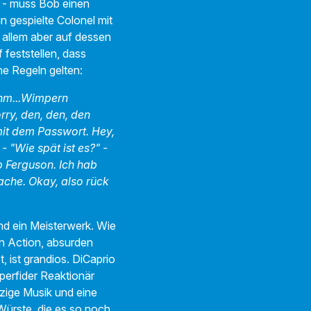
n - muss Bob einen
 gespielte Colonel mit
allem aber auf dessen
 feststellen, dass
he Regeln gelten:
ähm...Wimpern
orry, den, den, den
 mit dem Passwort. Hey,
- "Wie spät ist es?" -
b Ferguson. Ich hab
ache. Okay, also rück
end ein Meisterwerk. Wie
 Action, absurden
 ist grandios. DiCaprio
erfider Reaktionär
azzige Musik und eine
Würste, die es so noch