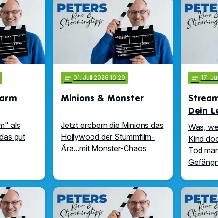
notes
01
. Juli 2026 10:29
notes
17
. J
Farm
Minions & Monster
Stream
Dein L
m" als
Jetzt erobern die Minions das
Was, we
das gut
Hollywood der Stummfilm-
Kind doc
Ära...mit Monster-Chaos
Tod man 
Gefängnis