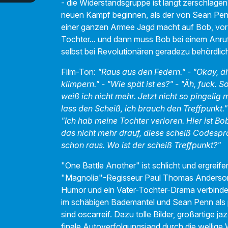
- die Widerstandsgruppe ist längt zerschlage
neuen Kampf beginnen, als der von Sean Penn
einer ganzen Armee Jagd macht auf Bob, vor 
Tochter... und dann muss Bob bei einem Anruf
selbst bei Revolutionären geradezu behördlic
02:00
Film-Ton:
"Raus aus den Federn." - "Okay, 
klimpern." - "Wie spät ist es?" - "Äh, fuck. S
weiß ich nicht mehr. Jetzt nicht so pingelig
lass den Scheiß, ich brauch den Treffpunkt." 
"Ich hab meine Tochter verloren. Hier ist Bo
das nicht mehr drauf, diese scheiß Codespr
schon raus. Wo ist der scheiß Treffpunkt?"
"One Battle Another" ist schlicht und ergreif
"Magnolia"-Regisseur Paul Thomas Anderson
Humor und ein Vater-Tochter-Drama verbindet,
im schäbigen Bademantel und Sean Penn als p
sind oscarreif. Dazu tolle Bilder, großartige j
finale Autoverfolgungsjagd durch die wellige 