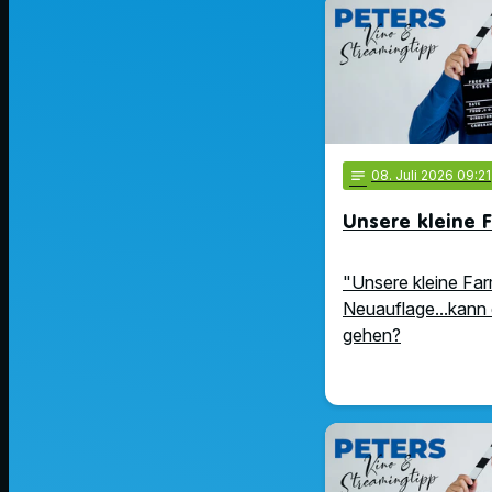
notes
08
. Juli 2026 09:21
Unsere kleine 
"Unsere kleine Far
Neuauflage...kann 
gehen?