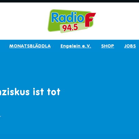
MONATSBLÄDDLA
Engelein e.V.
SHOP
JOBS
ziskus ist tot
r