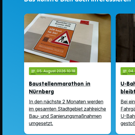
notes
05
. August 2026 10:18
notes
04
Baustellenmarathon in
U-Ba
Nürnberg
bleib
In den nächste 2 Monaten werden
Bei ei
im gesamten Stadtgebiet zahlreiche
Fahrgä
Bau- und Sanierungsmaßnahmen
U-Bah
umgesetzt.
gesto