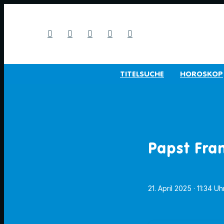
TITELSUCHE
HOROSKOP
Papst Fran
21. April 2025
· 11:34 Uh