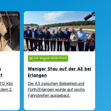
Stadt Nürnberg
notes
03
. August 2026 15:07
n
Weniger Stau auf der A3 bei
ft
Erlangen
112 Kilo
Die A3 zwischen Biebelried und
 dem 2.
Fürth/Erlangen wurde auf sechs
Fahrstreifen ausgebaut.