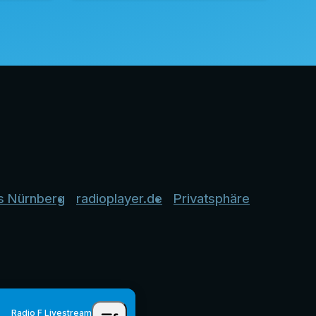
s Nürnberg
radioplayer.de
Privatsphäre
Radio F Livestream