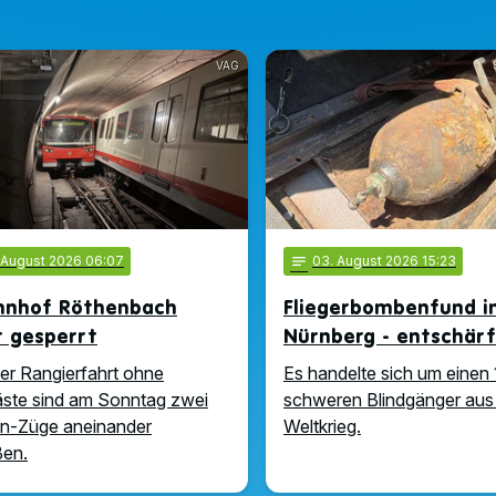
VAG
. August 2026 06:07
notes
03
. August 2026 15:23
hnhof Röthenbach
Fliegerbombenfund i
t gesperrt
Nürnberg - entschär
ner Rangierfahrt ohne
Es handelte sich um einen 
ste sind am Sonntag zwei
schweren Blindgänger aus
n-Züge aneinander
Weltkrieg.
ßen.