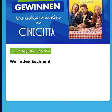
notes
05
. August 2026 07:40
Wir laden Euch ein!