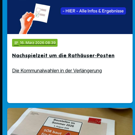
notes
16
. März 2026 08:39
Nachspielzeit um die Rathäuser-Posten
Die Kommunalwahlen in der Verlängerung