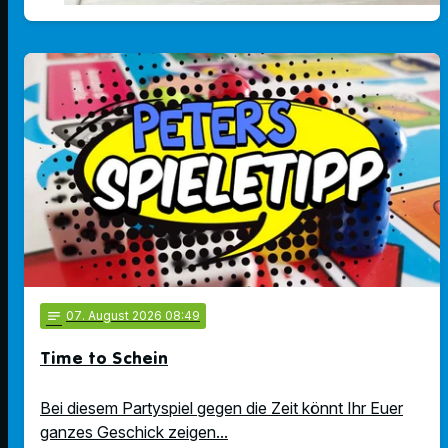
notes
07
. August 2026 08:49
Time to Schein
Bei diesem Partyspiel gegen die Zeit könnt Ihr Euer
ganzes Geschick zeigen...