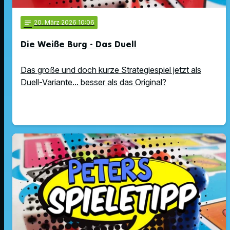
notes
20
. März 2026 10:06
Die Weiße Burg - Das Duell
Das große und doch kurze Strategiespiel jetzt als
Duell-Variante... besser als das Original?