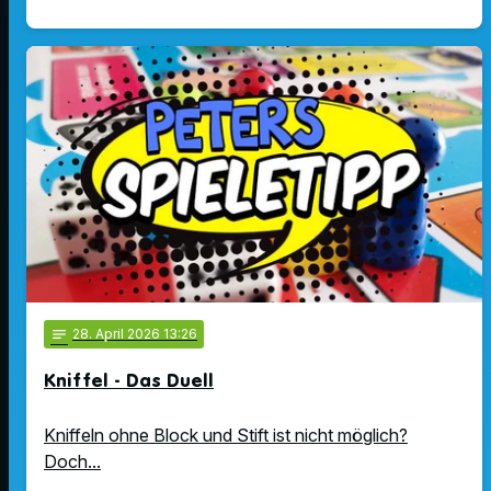
notes
28
. April 2026 13:26
Kniffel - Das Duell
Kniffeln ohne Block und Stift ist nicht möglich?
Doch...