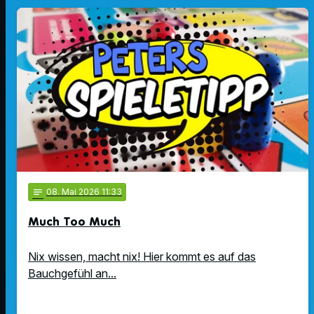
notes
08
. Mai 2026 11:33
Much Too Much
Nix wissen, macht nix! Hier kommt es auf das
Bauchgefühl an...