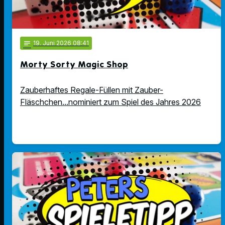
notes
19
. Juni 2026 08:41
Morty Sorty Magic Shop
Zauberhaftes Regale-Füllen mit Zauber-
Fläschchen...nominiert zum Spiel des Jahres 2026