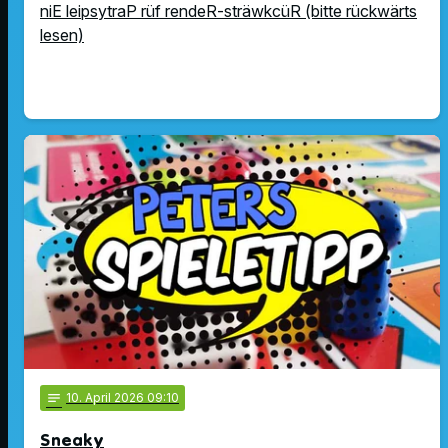
niE leipsytraP rüf rendeR-sträwkcüR (bitte rückwärts
lesen)
notes
10
. April 2026 09:10
Sneaky