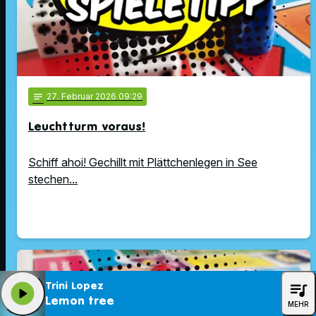
notes
27
. Februar 2026 09:29
Leuchtturm voraus!
Schiff ahoi! Gechillt mit Plättchenlegen in See
stechen...
queue_music
Trini Lopez
play_arrow
Lemon tree