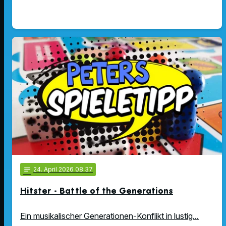
notes
24
. April 2026 08:37
Hitster - Battle of the Generations
Ein musikalischer Generationen-Konflikt in lustig...