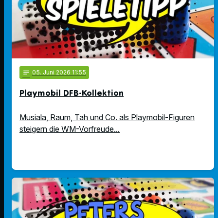
notes
05
. Juni 2026 11:55
Playmobil DFB-Kollektion
Musiala, Raum, Tah und Co. als Playmobil-Figuren
steigern die WM-Vorfreude...