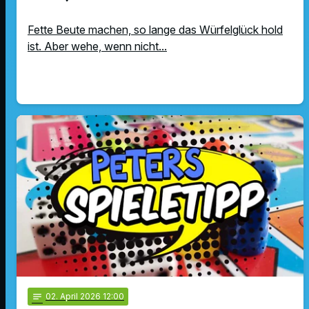
Fette Beute machen, so lange das Würfelglück hold
ist. Aber wehe, wenn nicht...
notes
02
. April 2026 12:00