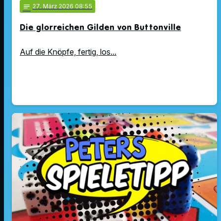
notes
27
. März 2026 08:55
Die glorreichen Gilden von Buttonville
Auf die Knöpfe, fertig, los...