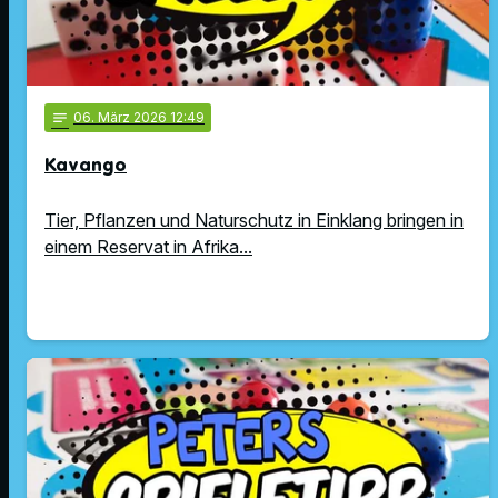
notes
06
. März 2026 12:49
Kavango
Tier, Pflanzen und Naturschutz in Einklang bringen in
einem Reservat in Afrika...