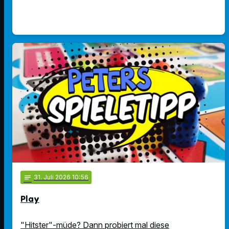
notes
31
. Juli 2026 10:56
Play
"Hitster"-müde? Dann probiert mal diese