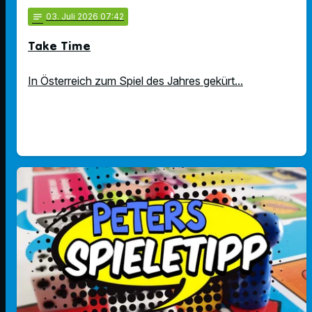
notes
03
. Juli 2026 07:42
Take Time
In Österreich zum Spiel des Jahres gekürt...