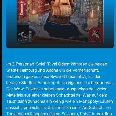
play_arrow
Rival Cities
Im 2-Personen-Spiel “Rival Cities” kämpfen die beiden
00:00
01:30
Städte Hamburg und Altona um die Vorherrschaft.
Historisch gab es diese Rivalität tatsächlich, als der
heutige Stadtteil Altona noch ein eigenes Fischerdorf war.
Der Wow-Faktor ist schon beim Auspacken des vielen
Materials aus einer kleinen Schachtel da. Was auf dem
Tisch dann zunächst ein wenig wie ein Monopoly-Laufen
aussieht, entwickelt sich schnell zu einer Art Schach. Ein
Tauziehen mit gegenseitigem Belauern, hoher Interaktion