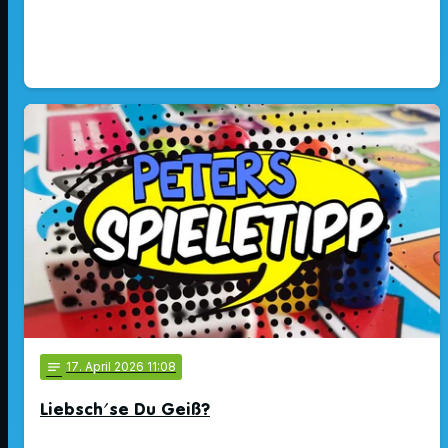
notes
17
. April 2026 11:08
Liebsch'se Du Geiß?