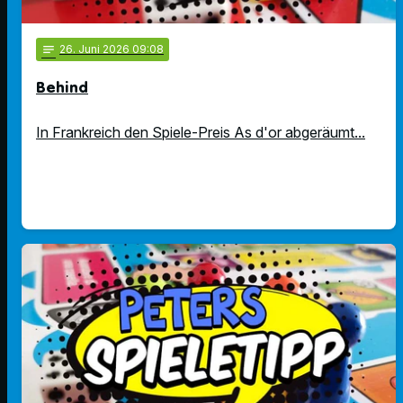
notes
26
. Juni 2026 09:08
Behind
In Frankreich den Spiele-Preis As d'or abgeräumt...