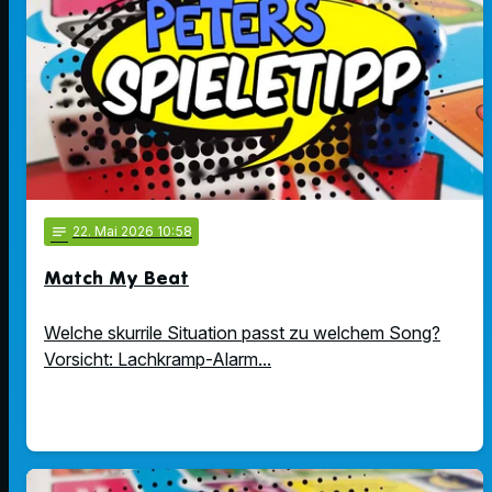
notes
22
. Mai 2026 10:58
Match My Beat
Welche skurrile Situation passt zu welchem Song?
Vorsicht: Lachkramp-Alarm...