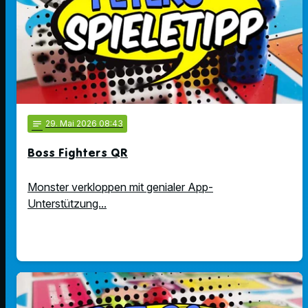
notes
29
. Mai 2026 08:43
Boss Fighters QR
Monster verkloppen mit genialer App-
Unterstützung...