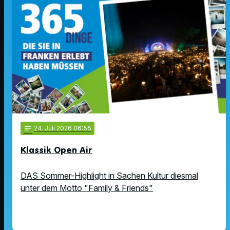
notes
24
. Juli 2026 06:55
Klassik Open Air
DAS Sommer-Highlight in Sachen Kultur diesmal
unter dem Motto "Family & Friends"