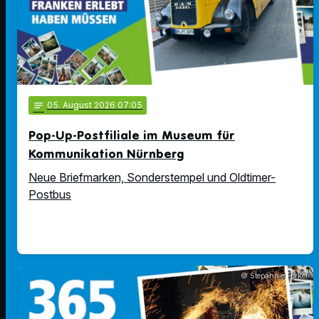
notes
05
. August 2026 07:05
Pop-Up-Postfiliale im Museum für
Kommunikation Nürnberg
Neue Briefmarken, Sonderstempel und Oldtimer-
Postbus
© Stepahnie Forkel