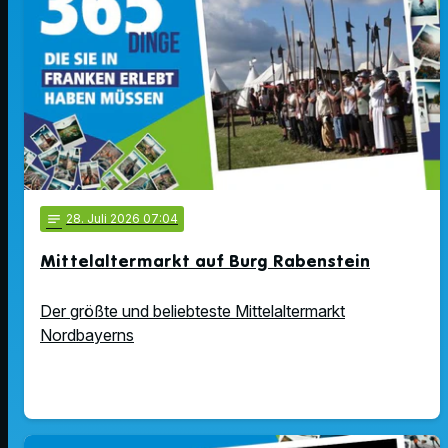
notes
28
. Juli 2026 07:04
Mittelaltermarkt auf Burg Rabenstein
Der größte und beliebteste Mittelaltermarkt
Nordbayerns