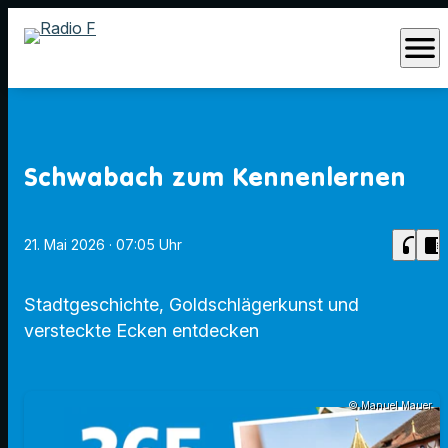
menu
Schwabach zum Kennenlernen
headphones
chrome_reader_mode
21. Mai 2026
· 07:05 Uhr
Stadtgeschichte, Goldschlägerkunst und
versteckte Ecken entdecken
© Manuel Mauer