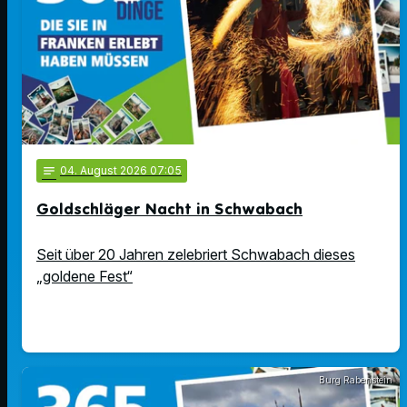
notes
04
. August 2026 07:05
Goldschläger Nacht in Schwabach
Seit über 20 Jahren zelebriert Schwabach dieses
„goldene Fest“
Burg Rabenstein