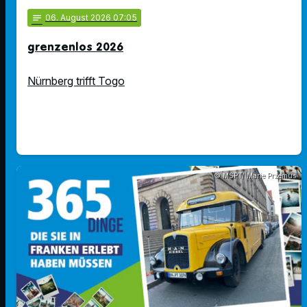
notes
06
. August 2026 07:05
grenzenlos 2026
Nürnberg trifft Togo
© MSPT/ Marie Przemus