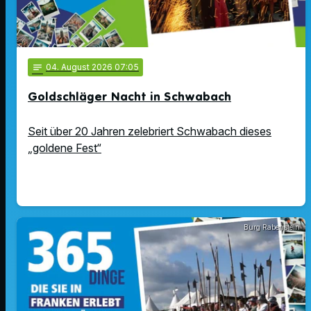
notes
04
. August 2026 07:05
Goldschläger Nacht in Schwabach
Seit über 20 Jahren zelebriert Schwabach dieses
„goldene Fest“
Burg Rabenstein