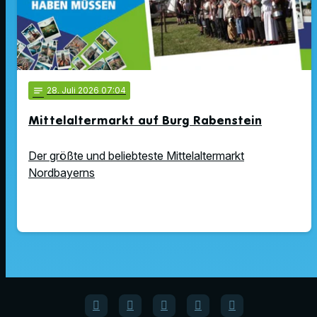
notes
28
. Juli 2026 07:04
Mittelaltermarkt auf Burg Rabenstein
Der größte und beliebteste Mittelaltermarkt
Nordbayerns