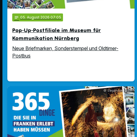
notes
05
. August 2026 07:05
Pop-Up-Postfiliale im Museum für
Kommunikation Nürnberg
Neue Briefmarken, Sonderstempel und Oldtimer-
Postbus
© Stepahnie Forkel