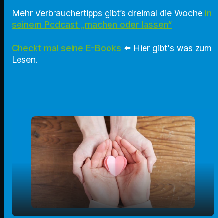
Mehr Verbrauchertipps gibt’s dreimal die Woche
in
seinem Podcast „machen oder lassen“
Checkt mal seine E-Books
⬅️
Hier gibt's was zum
Lesen.