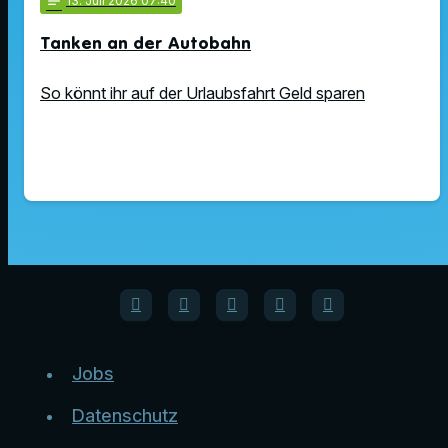
notes
13
. Juli 2026 07:40
Tanken an der Autobahn
So könnt ihr auf der Urlaubsfahrt Geld sparen
Jobs
Datenschutz