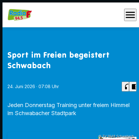
menu
Sport im Freien begeistert
Schwabach
headphones
chrome_reader_mode
24. Juni 2026
· 07:08 Uhr
Jeden Donnerstag Training unter freiem Himmel
im Schwabacher Stadtpark
© TV 1848 Schwabach