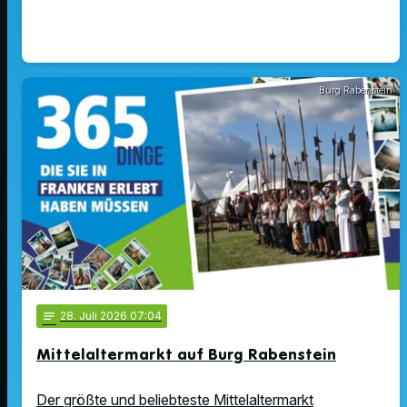
Burg Rabenstein
notes
28
. Juli 2026 07:04
Mittelaltermarkt auf Burg Rabenstein
Der größte und beliebteste Mittelaltermarkt