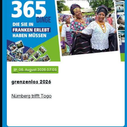
notes
06
. August 2026 07:05
grenzenlos 2026
Nürnberg trifft Togo