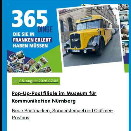
© MSPT/ Marie Przemus
notes
05
. August 2026 07:05
Pop-Up-Postfiliale im Museum für
Kommunikation Nürnberg
Neue Briefmarken, Sonderstempel und Oldtimer-
Postbus