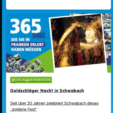
© Stepahnie Forkel
notes
04
. August 2026 07:05
Goldschläger Nacht in Schwabach
Seit über 20 Jahren zelebriert Schwabach dieses
„goldene Fest“