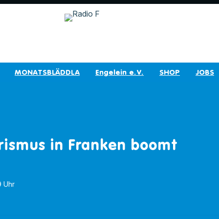
MONATSBLÄDDLA
Engelein e.V.
SHOP
JOBS
rismus in Franken boomt
9 Uhr