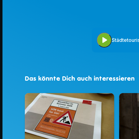
play_arrow
Städtetour
Das könnte Dich auch interessieren