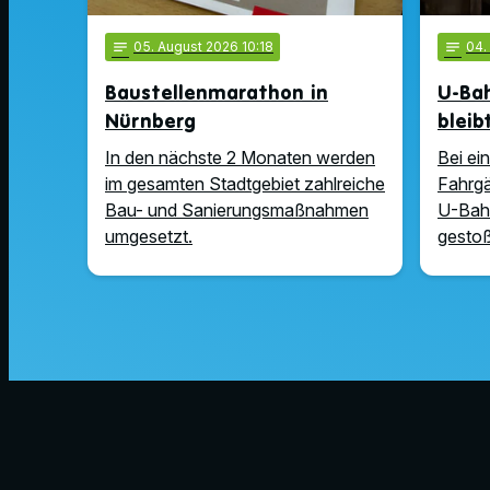
notes
05
. August 2026 10:18
notes
04
Baustellenmarathon in
U-Ba
Nürnberg
bleib
In den nächste 2 Monaten werden
Bei ei
im gesamten Stadtgebiet zahlreiche
Fahrgä
Bau- und Sanierungsmaßnahmen
U-Bah
umgesetzt.
gesto