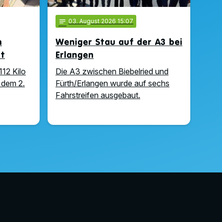
notes
03
. August 2026 15:07
n
Weniger Stau auf der A3 bei
ft
Erlangen
112 Kilo
Die A3 zwischen Biebelried und
 dem 2.
Fürth/Erlangen wurde auf sechs
Fahrstreifen ausgebaut.