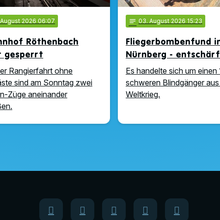
. August 2026 06:07
notes
03
. August 2026 15:23
hnhof Röthenbach
Fliegerbombenfund i
t gesperrt
Nürnberg - entschär
ner Rangierfahrt ohne
Es handelte sich um einen 
ste sind am Sonntag zwei
schweren Blindgänger aus
n-Züge aneinander
Weltkrieg.
ßen.