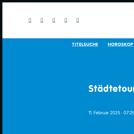
TITELSUCHE
HOROSKOP
Städtetou
11. Februar 2025
· 07:2