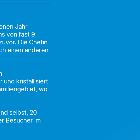
enen Jahr
s von fast 9
zuvor. Die Chefin
och einen anderen
n
und kristallisiert
amiliengebiet, wo
nd selbst, 20
her Besucher im