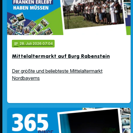
notes
28
. Juli 2026 07:04
Mittelaltermarkt auf Burg Rabenstein
Der größte und beliebteste Mittelaltermarkt
Nordbayerns