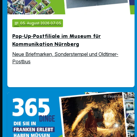
notes
05
. August 2026 07:05
Pop-Up-Postfiliale im Museum für
Kommunikation Nürnberg
Neue Briefmarken, Sonderstempel und Oldtimer-
Postbus
© Stepahnie Forkel