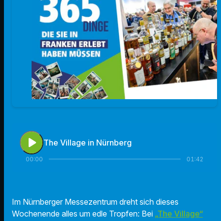
play_arrow
The Village in Nürnberg
00:00
01:42
Im Nürnberger Messezentrum dreht sich dieses
Wochenende alles um edle Tropfen: Bei
„The Village“