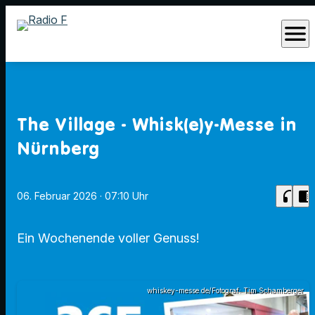
menu
The Village - Whisk(e)y-Messe in
Nürnberg
headphones
chrome_reader_mode
06. Februar 2026
· 07:10 Uhr
Ein Wochenende voller Genuss!
whiskey-messe.de/Fotograf: Tim Schamberger