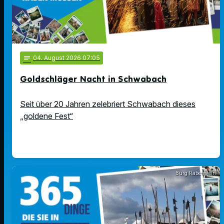
notes
04
. August 2026 07:05
Goldschläger Nacht in Schwabach
Seit über 20 Jahren zelebriert Schwabach dieses
„goldene Fest“
Burg Rabenstein