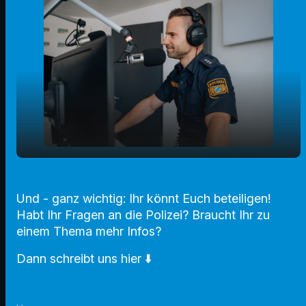
play_arrow
Tipps für den Winter
Und - ganz wichtig: Ihr könnt Euch beteiligen!
00:00
01:37
Habt Ihr Fragen an die Polizei? Braucht Ihr zu
einem Thema mehr Infos?
Dann schreibt uns hier ⬇️