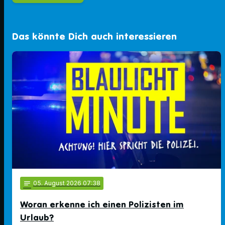
Das könnte Dich auch interessieren
notes
05
. August 2026 07:38
Woran erkenne ich einen Polizisten im
Urlaub?