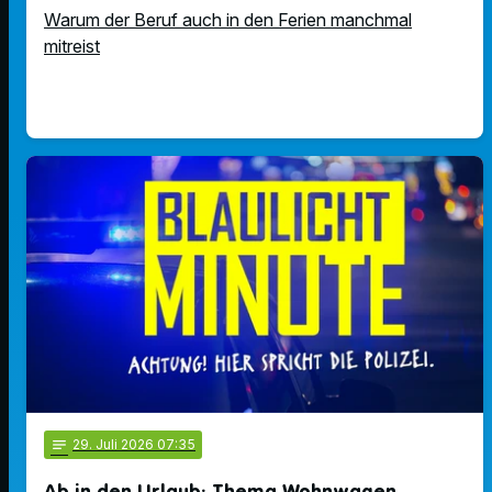
Warum der Beruf auch in den Ferien manchmal
mitreist
notes
29
. Juli 2026 07:35
Ab in den Urlaub: Thema Wohnwagen