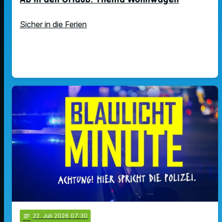
Sicher in die Ferien
notes
22
. Juli 2026 07:30