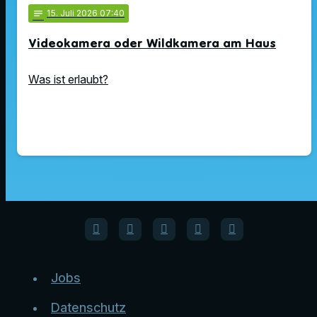
notes
15
. Juli 2026 07:40
Videokamera oder Wildkamera am Haus
Was ist erlaubt?
Jobs
Datenschutz