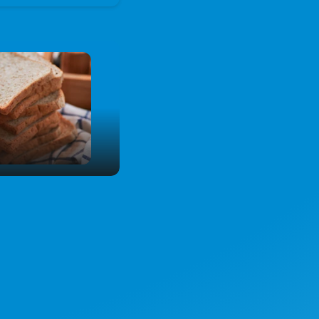
Test
00:00
02:05