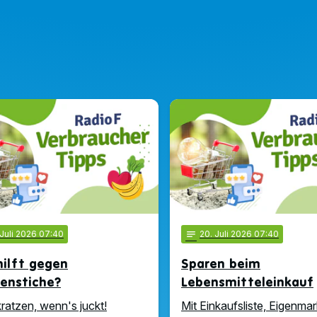
 Juli 2026 07:40
notes
20
. Juli 2026 07:40
ilft gegen
Sparen beim
enstiche?
Lebensmitteleinkauf
kratzen, wenn's juckt!
Mit Einkaufsliste, Eigenma