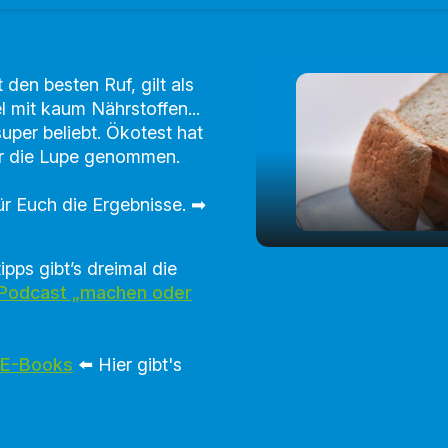
 den besten Ruf, gilt als
l mit kaum Nährstoffen...
super beliebt. Ökotest hat
er die Lupe genommen.
ür Euch die Ergebnisse. ➡
pps gibt’s dreimal die
play_arrow
Vollkorntoast im 
 Podcast „machen oder
 E-Books
⬅️
Hier gibt's