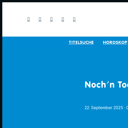
TITELSUCHE
HOROSKOP
Noch'n Toa
22. September 2025
·