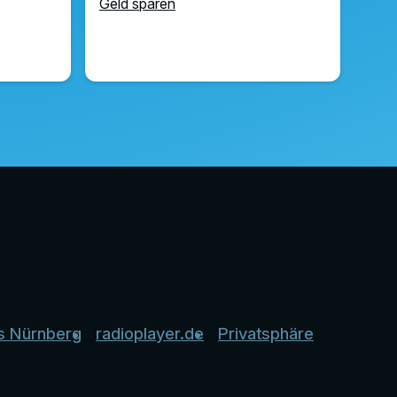
Geld sparen
s Nürnberg
radioplayer.de
Privatsphäre