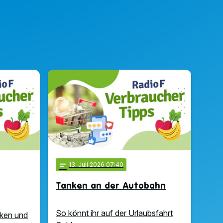
notes
13
. Juli 2026 07:40
Tanken an der Autobahn
So könnt ihr auf der Urlaubsfahrt
rken und