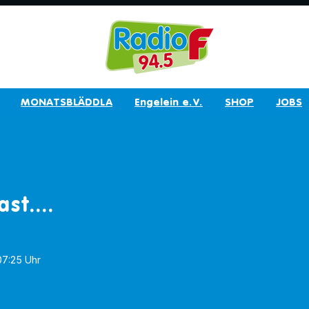
MONATSBLÄDDLA
Engelein e.V.
SHOP
JOBS
st....
 07:25 Uhr