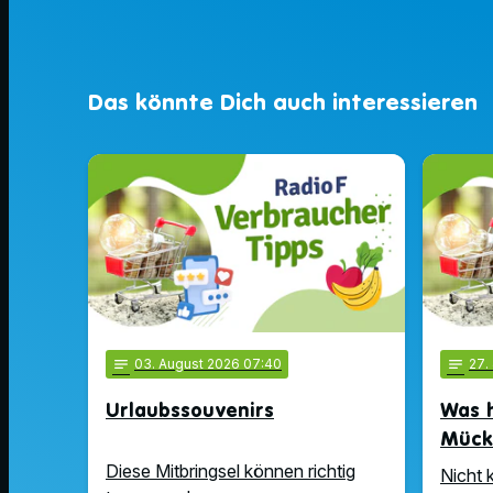
Das könnte Dich auch interessieren
notes
03
. August 2026 07:40
notes
27
.
Urlaubssouvenirs
Was h
Mück
Diese Mitbringsel können richtig
Nicht 