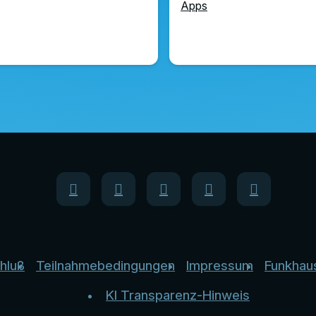
Apps
hluß
Teilnahmebedingungen
Impressum
Funkhau
KI Transparenz-Hinweis