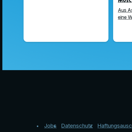
Musc
Aus As
eine W
Jobs
Datenschutz
Haftungsausc