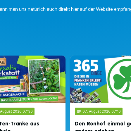
nn man uns natürlich auch direkt hier auf der Website empfan
. August 2026 07:30
notes
07
. August 2026 07:10
ten-Tränke aus
Den Ronhof einmal g