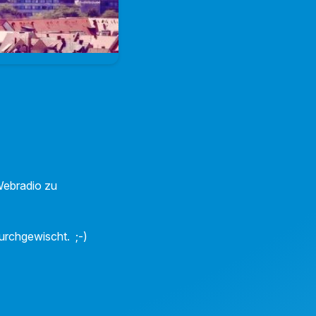
 Webradio zu
urchgewischt. ;-)