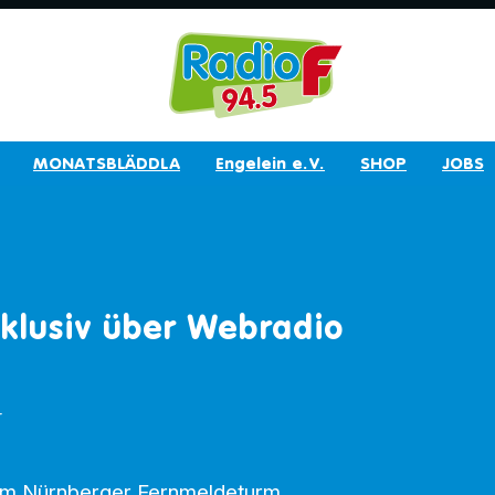
MONATSBLÄDDLA
Engelein e.V.
SHOP
JOBS
xklusiv über Webradio
r
am Nürnberger Fernmeldeturm